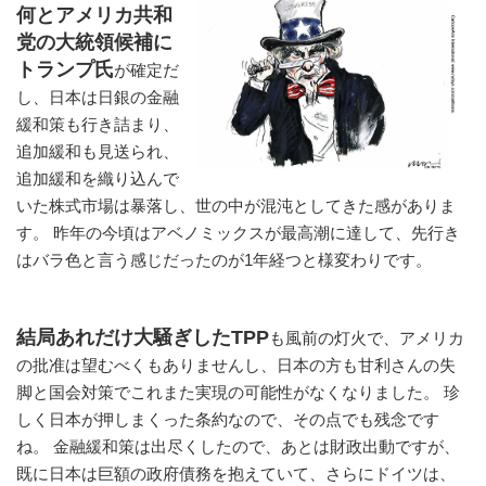
何とアメリカ共和
党の大統領候補に
トランプ氏
が確定だ
し、日本は日銀の金融
緩和策も行き詰まり、
追加緩和も見送られ、
追加緩和を織り込んで
いた株式市場は暴落し、世の中が混沌としてきた感がありま
す。 昨年の今頃はアベノミックスが最高潮に達して、先行き
はバラ色と言う感じだったのが1年経つと様変わりです。
結局あれだけ大騒ぎしたTPP
も風前の灯火で、アメリカ
の批准は望むべくもありませんし、日本の方も甘利さんの失
脚と国会対策でこれまた実現の可能性がなくなりました。 珍
しく日本が押しまくった条約なので、その点でも残念です
ね。 金融緩和策は出尽くしたので、あとは財政出動ですが、
既に日本は巨額の政府債務を抱えていて、さらにドイツは、