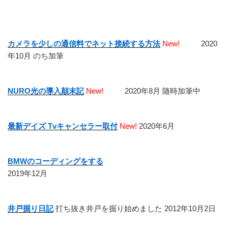
投
ー
稿
シ
ョ
カメラを少しの通信料でネット接続する方法
New!
2020
ン
年10月 のち加筆
NURO光の導入顛末記
New!
2020年8月 随時加筆中
最新デイズ Tvキャンセラー取付
New!
2020年6月
BMWのコーディングをする
2019年12月
井戸掘り日記
打ち抜き井戸を掘り始めました 2012年10月2日