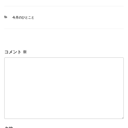
カ
今月のひとこと
テ
ゴ
リ
ー
コメント
※