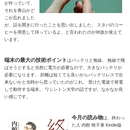
が作っていて、
それを青山かど
こか忘れました
が、話を聞きに行ったことを思い出しました。 スタバのコー
ヒーを用意して待っているよ、と言われたのが何故か覚えて
います。
端末の最大の技術ポイント
はバッテリと無線。 無線で飛
ばそうとすると当然に電力が必要なので、大きなバッテリが
必要になります。 距離は短くても良いからバッテリレスで出
来ないかと当時から思っていたのがこれ。 受けた電波で発電
して動作する端末。 ワシントン大学の話ですが、なかなか良
い感じです。
今月の読み物
は、終わっ
た人 内館 牧子著 Kindle版 