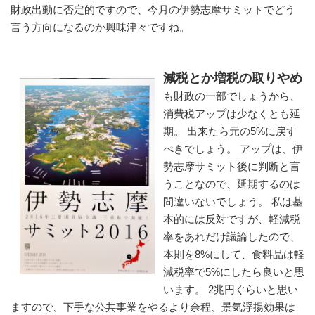
財政出動に否定的ですので、今月の伊勢志摩サミットでどう
言う方向になるのか興味津々ですね。 
減税とか増税の取りやめ
も財政の一部でしょうから、
消費税アップは少なくとも延
期。 出来たら元の5%に戻す
べきでしょう。 アップは、伊
勢志摩サミット後に判断と言
うことなので、延期するのは
間違いないでしょう。 私は基
本的には反対ですが、軽減税
率をあれだけ議論したので、
本則を8%にして、食料品は軽
減税率で5%にしたら良いと思
います。 2兆円ぐらいと思い
ますので、下手な公共事業をやるより余程、景気浮揚効果は