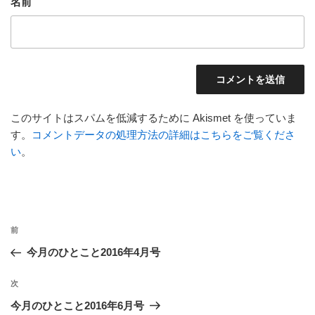
名前
このサイトはスパムを低減するために Akismet を使っていま
す。
コメントデータの処理方法の詳細はこちらをご覧くださ
い
。
投
前
前
稿
の
今月のひとこと2016年4月号
ナ
投
ビ
稿
次
次
ゲ
の
今月のひとこと2016年6月号