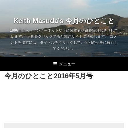
コ
ン
テ
Keith Masuda's 今月のひとこと
ン
ツ
1996年から、インターネットやITに関する話題を毎月お送りして
います。 写真をクリックすると関連サイトに移動します。 コメ
へ
ントを残すには、タイトルをクリックして、個別の記事に移行し
ス
てください。
キ
ッ
メニュー
プ
今月のひとこと2016年5月号