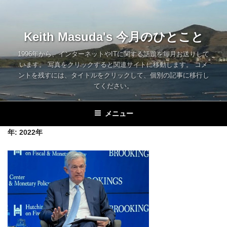
コ
ン
テ
Keith Masuda's 今月のひとこと
ン
ツ
1996年から、インターネットやITに関する話題を毎月お送りして
います。 写真をクリックすると関連サイトに移動します。 コメ
へ
ントを残すには、タイトルをクリックして、個別の記事に移行し
ス
てください。
キ
ッ
メニュー
プ
年:
2022年