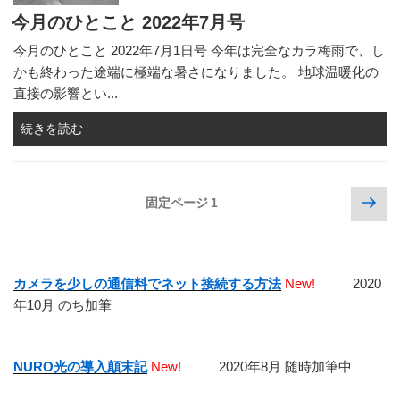
今月のひとこと 2022年7月号
今月のひとこと 2022年7月1日号 今年は完全なカラ梅雨で、し
かも終わった途端に極端な暑さになりました。 地球温暖化の
直接の影響とい...
続きを読む
投
次
固定ページ
1
の
稿
ペ
の
ー
ペ
ジ
カメラを少しの通信料でネット接続する方法
New!
2020
ー
年10月 のち加筆
ジ
送
NURO光の導入顛末記
New!
2020年8月 随時加筆中
り