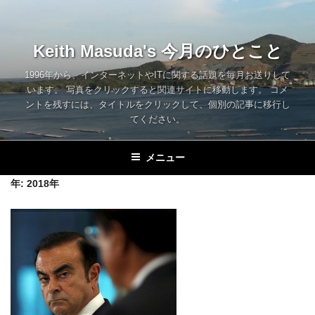
コ
ン
テ
Keith Masuda's 今月のひとこと
ン
ツ
1996年から、インターネットやITに関する話題を毎月お送りして
います。 写真をクリックすると関連サイトに移動します。 コメ
へ
ントを残すには、タイトルをクリックして、個別の記事に移行し
ス
てください。
キ
ッ
メニュー
プ
年:
2018年