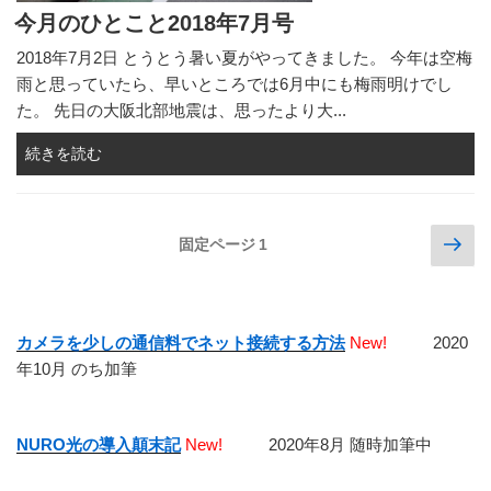
今月のひとこと2018年7月号
2018年7月2日 とうとう暑い夏がやってきました。 今年は空梅
雨と思っていたら、早いところでは6月中にも梅雨明けでし
た。 先日の大阪北部地震は、思ったより大...
続きを読む
投
次
固定ページ
1
の
稿
ペ
の
ー
ペ
ジ
カメラを少しの通信料でネット接続する方法
New!
2020
ー
年10月 のち加筆
ジ
送
NURO光の導入顛末記
New!
2020年8月 随時加筆中
り