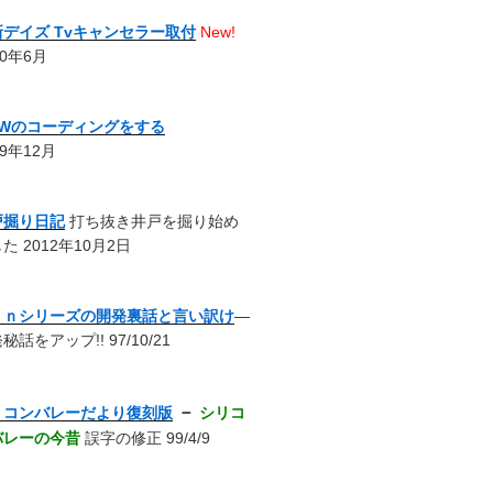
新デイズ Tvキャンセラー取付
New!
20年6月
MWのコーディングをする
19年12月
戸掘り日記
打ち抜き井戸を掘り始め
た 2012年10月2日
ｎｎシリーズの開発裏話と言い訳け
―
秘話をアップ!! 97/10/21
－
リコンバレーだより復刻版
シリコ
バレーの今昔
誤字の修正 99/4/9