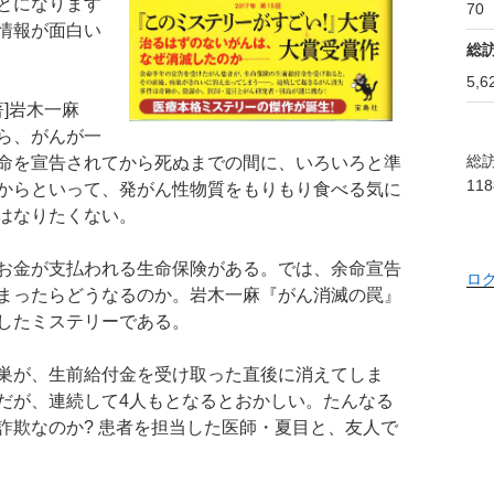
とになります
70
情報が面白い
総
5,6
著]岩木一麻
ら、がんが一
総訪
命を宣告されてから死ぬまでの間に、いろいろと準
118
からといって、発がん性物質をもりもり食べる気に
はなりたくない。
お金が支払われる生命保険がある。では、余命宣告
ロ
まったらどうなるのか。岩木一麻『がん消滅の罠』
したミステリーである。
巣が、生前給付金を受け取った直後に消えてしま
だが、連続して4人もとなるとおかしい。たんなる
詐欺なのか? 患者を担当した医師・夏目と、友人で