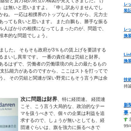
協会と貴乃花の対立の構図が見えてきました。 け
レッ
」は無いと思いますよ。 「申し訳ありませんでし
装
かね。 一応は相撲界のトップなんですから、元力士
あっても良いと思います。 また白鵬も、勝手な振る
ル人ばかりの相撲になってしまったのが、問題で、
レッ
根本的な問題でしょう。
換
ました。 そもそも政府が3％もの賃上げを要請する
Li
るまいし異常です。 一番の責任者は労組と財界。
換
あるはずで、労働者の労働環境の向上の最たるもの
は支払能力があるのですから、ここはストを打ってで
う。 その労組と関連が深い野党にもそう言う声は余
技
持論
次に問題は財界
、特に経団連。 経団連
新
こそ、こう言う大局的な、政治的なテー
事
マを扱うべきで、個々の企業は利益を追
す
求するので、しょうが無いとしても、経
99/
団連ぐらいは、旗を強力に振るべきで