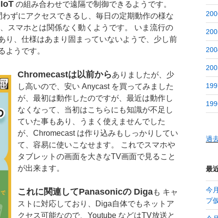
IoT
の組み合わせで遠隔で制御できるようです。
200
AN問わずにアクセスできるし、毎日の定期動作の様な
え、スマホとは関係なく動くようです。 いま流行の
200
あり、仕様はあまり固まっていないようで、少し前
200
るようです。
200
Chromecastは以前から
ありましたが、少
199
し高いので、安い Anycast を買ってみました
が、最初は動作したのですが、最近は動作し
199
なくなって、当初はこちらにも知識が不足し
ていた事もあり、うまく使えませんでした
が、Chromecast は作り込みもしっかりしてい
過
て、容易に使いこなせます。 これでスマホや
タブレットの画面を大きなTV画面で見ること
が出来ます。
最
今月
これに関連してPanasonicの Diga
も キャ
プ
ストに対応しており、Diga自体でもネットア
クセス可能なので、Youtube などはTV放送と