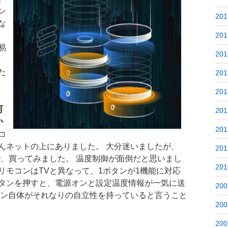
ン
201
な
201
易
201
た
201
201
何
201
か
201
コ
んネットの上にありました。 大分迷いましたが、
201
たので、買ってみました。 温度制御が面倒だと思いまし
201
リモコンはTVと異なって、1ボタンが1機能に対応
タンを押すと、電源オンと設定温度情報が一気に送
200
コン自体がそれなりの自立性を持っていると言うこと
200
200