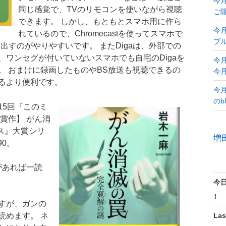
今月
同じ感覚で、TVのリモコンを使いながら視聴
ご
できます。 しかし、もともとスマホ用に作ら
今月
れているので、Chromecastを使ってスマホで
ブ
出すのがやりやすいです。 またDigaは、外部での
、ワンセグが付いていないスマホでも自宅のDigaを
今月
。 おまけに録画したものやBS放送も視聴できるの
今月
るより便利です。
今月
のbl
第15回『このミ
賞作】 がん消
ミス』大賞シリ
増
90。
があれば一読
今
1
すが、ガンの
読めます。 ネ
Las