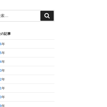
検
索
去の記事
6
年
5
年
4
年
3
年
2
年
1
年
0
年
9
年