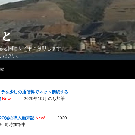
こと
すると関連サイトに移動します。
ください。
索
メラを少しの通信料でネット接続する
法
New!
2020年10月 のち加筆
URO光の導入顛末記
New!
2020
月 随時加筆中