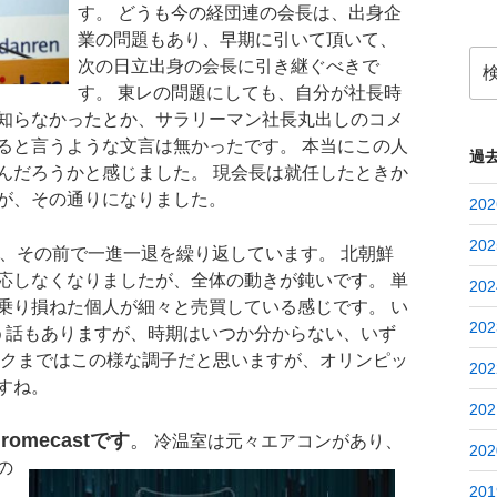
す。 どうも今の経団連の会長は、出身企
業の問題もあり、早期に引いて頂いて、
検
次の日立出身の会長に引き継ぐべきで
索:
す。 東レの問題にしても、自分が社長時
知らなかったとか、サラリーマン社長丸出しのコメ
ると言うような文言は無かったです。 本当にこの人
過
んだろうかと感じました。 現会長は就任したときか
が、その通りになりました。
202
202
、その前で一進一退を繰り返しています。 北朝鮮
応しなくなりましたが、全体の動きが鈍いです。 単
202
乗り損ねた個人が細々と売買している感じです。 い
202
う話もありますが、時期はいつか分からない、いず
ックまではこの様な調子だと思いますが、オリンピッ
202
すね。
202
omecastです
。
冷温室は元々エアコンがあり、
202
の
201
。