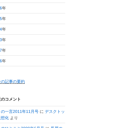
6
年
5
年
4
年
3
年
7
年
6
年
去の記事の要約
近のコメント
の一言2011年11月号
に
デスクトッ
仮想化
より