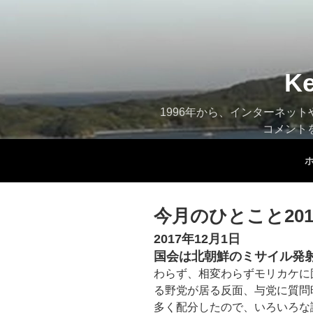
コ
ン
テ
ン
ツ
K
へ
ス
1996年から、インターネッ
キ
コメント
ッ
プ
今月のひとこと201
2017年12月1日
国会は北朝鮮のミサイル発
わらず、相変わらずモリカケに
る野党が居る反面、与党に質問
多く配分したので、いろいろな