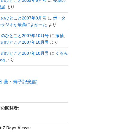
のひとこと2009年6月号
に
長屋の
隠居
より
のひとこと2007年9月号
に
ポータ
ルラジオが最高によかった
より
のひとこと2007年10月号
に
振袖,
のひとこと2007年10月号
より
のひとこと2007年10月号
に
くるみ
og
より
田 鼎・寿子記念館
日の閲覧者:
t 7 Days Views: