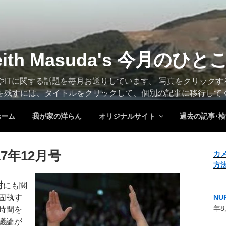
eith Masuda's 今月のひと
トやITに関する話題を毎月お送りしています。 写真をクリック
を残すには、タイトルをクリックして、個別の記事に移行して
ホーム
我が家の洋らん
オリジナルサイト
過去の記事･検
7年12月号
カ
方
射
にも関
固執す
N
年8
時間を
議論が