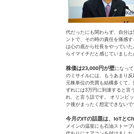
代だったにも関わらず、自分は
ントで、その時の責任を痛感す
は心の底から社長をやっていた
らイマイチだと感じていました
株価は23,000円が壁
になって
のミサイルには、もうあまり反
元株単位の売買も結構多くて、
ずれには3万円に到達すると言
れ、と言う話です。 オリンピ
ク後がまったく想定できないで
今月のITの話題は、IoTとChr
メインの温室にも石油スト
ーブ
代わりにエアコンを付けました