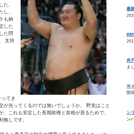
した。
最
たし、
20
ケも納
定した
した問
B
。 支持
20
。
井
まし
Ｗ
開発
なってき
交が光ってくるのでは無いでしょうか。 野党はこと
シ
が、これも安定した長期政権と首相が居るためで、
ン
利無しです。