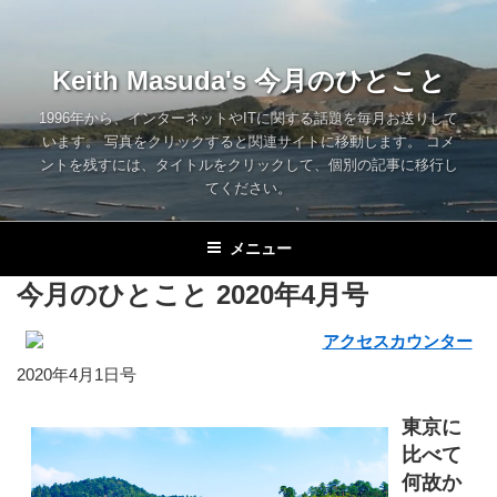
コ
ン
テ
Keith Masuda's 今月のひとこと
ン
ツ
1996年から、インターネットやITに関する話題を毎月お送りして
います。 写真をクリックすると関連サイトに移動します。 コメ
へ
ントを残すには、タイトルをクリックして、個別の記事に移行し
ス
てください。
キ
ッ
メニュー
プ
今月のひとこと 2020年4月号
2020年4月1日号
東京に
比べて
何故か