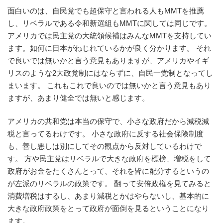
面白いのは、自民党でも超保守と言われる人もMMTを推薦
し、リベラルである令和新選組もMMTに関しては同じです。
アメリカでは民主党の大統領候補はみんなMMTを支持してい
ます。如何に日本がねじれているかが良く分かります。 それ
で良いでは無いかと言う意見もありますが、アメリカやイギ
リスのような2大政党制にはならずに、自民一党制となってし
まいます。 これもこれで良いのでは無いかと言う意見もあり
ますが、あまり健全では無いと感じます。
アメリカの共和党は本当の保守で、小さな政府だから減税減
税と言ってるわけです。 小さな政府に反する社会保険制度
も、善し悪しは別にしてその観点から反対しているわけで
す。 方や民主党はリベラルで大きな政府を標榜、増税をして
政府がお金をたくさんとって、それを皆に配分するというの
が左派のリベラルの政策です。 翻って安倍政権を見てみると
消費増税はするし、あまり減税とかはやらないし、基本的に
大きな政府政策をとって政府が面倒を見るということになり
ます。