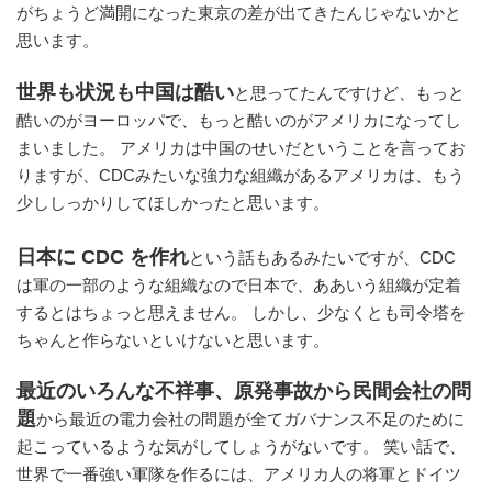
がちょうど満開になった東京の差が出てきたんじゃないかと
思います。
世界も状況も中国は酷い
と思ってたんですけど、もっと
酷いのがヨーロッパで、もっと酷いのがアメリカになってし
まいました。 アメリカは中国のせいだということを言ってお
りますが、CDCみたいな強力な組織があるアメリカは、もう
少ししっかりしてほしかったと思います。
日本に CDC を作れ
という話もあるみたいですが、CDC
は軍の一部のような組織なので日本で、ああいう組織が定着
するとはちょっと思えません。 しかし、少なくとも司令塔を
ちゃんと作らないといけないと思います。
最近のいろんな不祥事、原発事故から民間会社の問
題
から最近の電力会社の問題が全てガバナンス不足のために
起こっているような気がしてしょうがないです。 笑い話で、
世界で一番強い軍隊を作るには、アメリカ人の将軍とドイツ