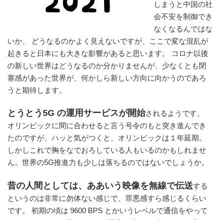
しまうと中国の社
会不安を制御でき
なくなるんではな
いか、 どうなるのかよく見えないですが、ここで変な混乱が
起きると日本にも大きな影響があると思います。 コロナ以後
の新しい世界はどうなるのか分かりませんが、少なくとも閉
塞感があった世界が、何かしら新しい方向に向かうのであろ
うと期待します。
とうとう5G の運用サービスが開始
されるようです。
オリンピックに間に合わせると言う号令のもと突き進んでき
たのですが、ハッと気がつくと、オリンピックは１年延期。
しかしこれで胸をなでおろしている人もいるのかもしれませ
ん。世界の5G推進力も少しは落ちるのではないでしょうか。
昔の人間としては、ああいう映像を無線で伝送
する
というのは非常に勿体ない感じで、罪悪感すら感じるくらい
です。 初期の頃は 9600 BPS とかいうレベルで通信をやって