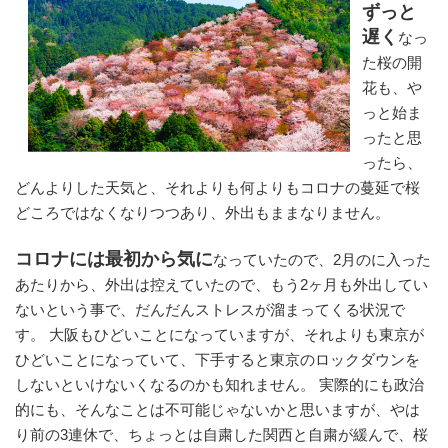
ずっと
遅く
なっ
た桜の開
花も、や
っと始ま
ったと思
ったら、
どんよりした天気と、それよりも何よりもコロナの蔓延で桜
どころではなくなりつつあり、外出もままなりません。
コロナには最初から気に
なっていたので、2月のに入った
あたりから、外出は控えていたので、もう2ヶ月も外出してい
ないという事で、だんだんストレスが溜まってくる状況で
す。 大阪もひどいことになっていますが、それよりも東京が
ひどいことになっていて、下手すると東京のロックダウンを
しないといけないくなるのかも知れません。 実際的にも政治
的にも、そんなことは不可能じゃないかと思いますが、やは
り前の3連休で、ちょっとは自粛した関西と自粛が緩んで、桜