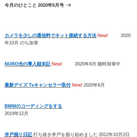
ゲ
の
今月のひとこと 2020年5月号
投
ー
稿
シ
ョ
カメラを少しの通信料でネット接続する方法
New!
2020
ン
年10月 のち加筆
NURO光の導入顛末記
New!
2020年8月 随時加筆中
最新デイズ Tvキャンセラー取付
New!
2020年6月
BMWのコーディングをする
2019年12月
井戸掘り日記
打ち抜き井戸を掘り始めました 2012年10月2日