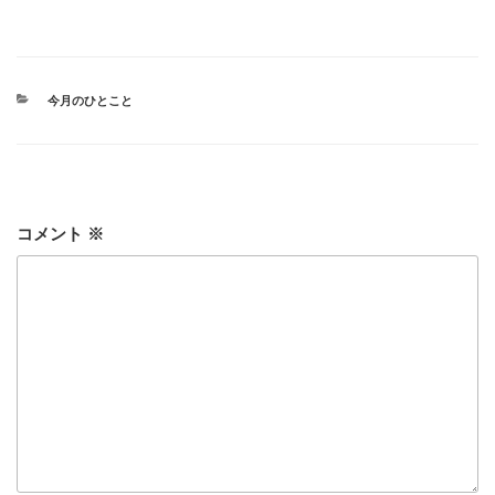
カ
今月のひとこと
テ
ゴ
リ
ー
コメント
※