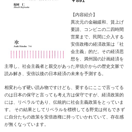
￥891
【内容紹介】
異次元の金融緩和、賃上げ
要請、コンビニの二四時間
営業まで、民間に介入する
安倍政権の経済政策は「社
会主義」的だ。その経済思
想を、満州国の計画経済を
主導し、社会主義者と親交があった岸信介からの歴史文脈で
読み解き、安倍以後の日本経済の未来を予測する。
相変わらず硬い読み物ですけども、要するにここで言ってる
のは日本の保守と言っても考え方は保守ですが、経済政策的
には、リベラルであり、伝統的に社会主義政策をとっていま
す。 その結果としてリベラルを標榜してる野党は何もできず
に自分たちの政策を安倍政権に持っていかれていて、存在感
が無くなっています。