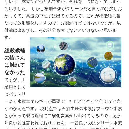
という二本立てだったんですが、それを一つになってしまっ
ていました。 しかし核融合炉がクリーンだと言うのは少しお
かしくて、高速の中性子は出てくるので、これが構造物に当
たって放射能化しますので、分裂炉ほどではないですが、放
射能は出ますし、その処分も考えないといけないと思いま
す。
総裁候補
の皆さん
は触れて
なかった
ですが、工
業用として
はバッテリ
ーより水素エネルギーが重要で、ただどうやって作るかと言
うのが問題です。 現時点では石油由来の水素はブラウン水素
とか言って製造過程で二酸化炭素が沢山出てくるので、あま
り良いとは言われておりません。 一番良いのはグリーン水素