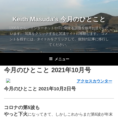
コ
ン
テ
Keith Masuda's 今月のひとこと
ン
ツ
1996年から、インターネットやITに関する話題を毎月お送りして
います。 写真をクリックすると関連サイトに移動します。 コメ
へ
ントを残すには、タイトルをクリックして、個別の記事に移行し
ス
てください。
キ
ッ
メニュー
プ
今月のひとこと 2021年10月号
今月のひとこと 2021年10月2日号
コロナの第5波も
やっと下火
になってきて、しかしこれからまだ第6波が年末