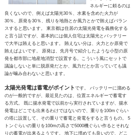
ネルギーに頼るのは
良くないので、例えば太陽光30％、水素を含めた火力が
30％、原発を30％、残りを地熱とか風力とかで賄えばバラン
スすると思います。 東京都は住居の太陽光発電を義務化する
と言う話ですが、基本的には個人住宅は太陽光とバッテリー
で大半は賄えると思います。 賄えない分は、火力とか原発で
賄えばよいです。 原発は、先月号で紹介したような小型の原
発を都市部に地産地消型で設置する。こういう風にセットで
議論しないと単に脱原発だとか、風力だとか言っていても議
論が噛み合わないと思います。
太陽光発電は蓄電がポイント
です。 バッテリーに溜める
のが一般的ですが、最近見たのは、位置エネルギーで蓄電す
る方式。 既に揚水発電で以前から実行されていますが、揚水
発電はどこでも出来るわけではないので、重りを100mぐらい
の塔に設置して、その重りで蓄電と発電をすると言うもの。 5
トンぐらいの重りを100mの高さで5000機ぐらい作るとそれな
りの蓄電が出来るようです。 地下に埋めても良いので、どこ