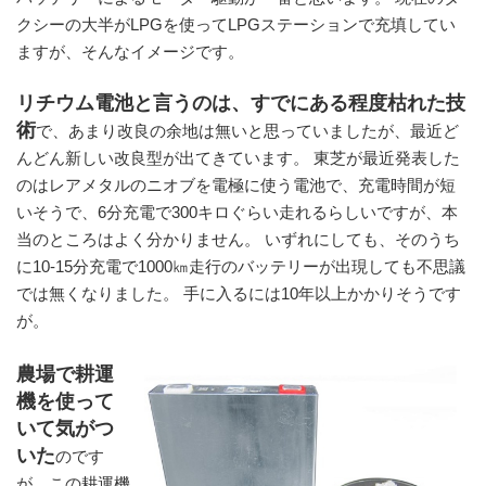
クシーの大半がLPGを使ってLPGステーションで充填してい
ますが、そんなイメージです。
リチウム電池と言うのは、すでにある程度枯れた技
術
で、あまり改良の余地は無いと思っていましたが、最近ど
んどん新しい改良型が出てきています。 東芝が最近発表した
のはレアメタルのニオブを電極に使う電池で、充電時間が短
いそうで、6分充電で300キロぐらい走れるらしいですが、本
当のところはよく分かりません。 いずれにしても、そのうち
に10‐15分充電で1000㎞走行のバッテリーが出現しても不思議
では無くなりました。 手に入るには10年以上かかりそうです
が。
農場で耕運
機を使って
いて気がつ
いた
のです
が、この耕運機