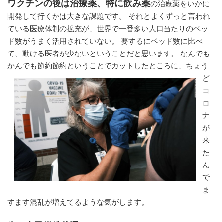
ワクチンの後は治療薬、特に飲み薬
の治療薬をいかに
開発して行くかは大きな課題です。 それとよくずっと言われ
ている医療体制の拡充が、世界で一番多い人口当たりのベッ
ド数がうまく活用されていない。 要するにベッド数に比べ
て、動ける医者が少ないということだと思います。 なんでも
かんでも節約節約とい
うことでカットしたところに、ちょう
ど
コ
ロ
ナ
が
来
た
ん
で
ま
すます混乱が増えてるような気がします。