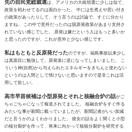
先の自民党総裁選
は、アメリカの大統領選に少しは似て、
政策を戦わせてるのは面白かった。 中には生煮えや思い付き
の政策があったりして、そう言うのは討論で、すぐに分かり
ますね。 この中で意外だったのは脱原発政策があまり支持さ
れていない感じでした。 原発は嫌だという人はもっと多いか
と思ったのですが、これが意外と少ない感じです。
私はもともと反原発だった
のですが、福島事故以来少し
は真面目に勉強して。原発派に逆になってしまいました。 こ
ういう神(自然)から与えられたエネルギーをきちんと使わない
というのは人間として情けないと思いますので是非これは活
用して欲しい。
高市早苗候補は小型原発とそれと核融合炉の話
がご
ちゃごちゃになって報道されてました。 核融合炉をすぐ作る
みたいな事が新聞に載っていましたが、新聞記者がいい加減
だと言うかのよくわかりました。 彼女の話をよく聞くと小型
の核分裂炉を作って、将来に向かって核核分裂炉を研究する