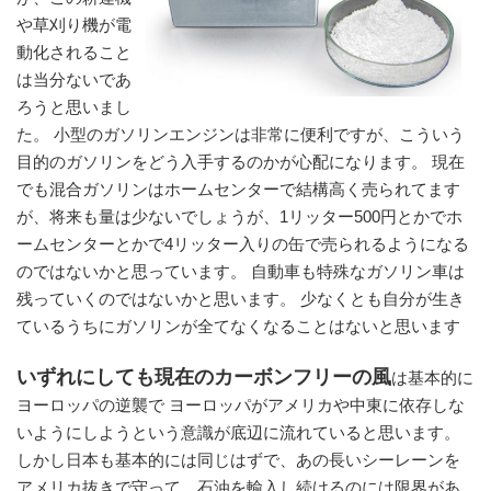
や草刈り機が電
動化されること
は当分ないであ
ろうと思いまし
た。 小型のガソリンエンジンは非常に便利ですが、こういう
目的のガソリンをどう入手するのかが心配になります。 現在
でも混合ガソリンはホームセンターで結構高く売られてます
が、将来も量は少ないでしょうが、1リッター500円とかでホ
ームセンターとかで4リッター入りの缶で売られるようになる
のではないかと思っています。 自動車も特殊なガソリン車は
残っていくのではないかと思います。 少なくとも自分が生き
ているうちにガソリンが全てなくなることはないと思います
いずれにしても現在のカーボンフリーの風
は基本的に
ヨーロッパの逆襲で ヨーロッパがアメリカや中東に依存しな
いようにしようという意識が底辺に流れていると思います。
しかし日本も基本的には同じはずで、あの長いシーレーンを
アメリカ抜きで守って、石油を輸入し続けるのには限界があ