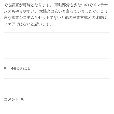
でも設置が可能となります。 可動部分も少ないのでメンテナ
ンスもやりやすい。 太陽光は安いと言っていましたが、こう
言う蓄電システムとセットでないと他の発電方式との比較は
フェアではないと思います。
カ
今月のひとこと
テ
ゴ
リ
ー
コメント
※