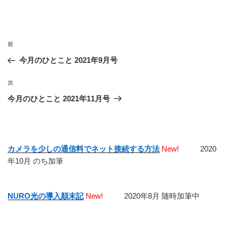
投
前
前
稿
の
今月のひとこと 2021年9月号
ナ
投
ビ
稿
次
次
ゲ
の
今月のひとこと 2021年11月号
投
ー
稿
シ
ョ
カメラを少しの通信料でネット接続する方法
New!
2020
ン
年10月 のち加筆
NURO光の導入顛末記
New!
2020年8月 随時加筆中