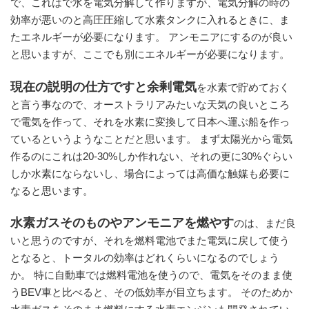
で、これはで水を電気分解して作りますが、電気分解の時の
効率が悪いのと高圧圧縮して水素タンクに入れるときに、ま
たエネルギーが必要になります。 アンモニアにするのが良い
と思いますが、ここでも別にエネルギーが必要になります。
現在の説明の仕方ですと余剰電気
を水素で貯めておく
と言う事なので、オーストラリアみたいな天気の良いところ
で電気を作って、それを水素に変換して日本へ運ぶ船を作っ
ているというようなことだと思います。 まず太陽光から電気
作るのにこれは20‐30%しか作れない、それの更に30%ぐらい
しか水素にならないし、場合によっては高価な触媒も必要に
なると思います。
水素ガスそのものやアンモニアを燃やす
のは、まだ良
いと思うのですが、それを燃料電池でまた電気に戻して使う
となると、トータルの効率はどれくらいになるのでしょう
か。 特に自動車では燃料電池を使うので、電気をそのまま使
うBEV車と比べると、その低効率が目立ちます。 そのためか