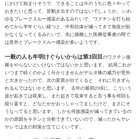
にかけて始まりそうで、できることは今のうちに色々やって
おきたいと思って、皆動き出すのではないでしょうか。 いわ
ゆるブレークスルー感染があるみたいで、ワクチンを打ち始
めてから半年ぐらい経つと、中和抗体が減ってきて免疫が効
かなくなってくるみたいで、先に接種した医療従事者の間で
は意外とブレークスルー感染が多いようです。
一般の人も年明けぐらいからは第3回目
のワクチン接
種をやらないといけないではないかと思います。 結局これが
いつまで続くのかよく分かりませんがデルタ株の威力が意外
と大きかったので、次の変異が出てくると、それに引きずら
れるんではないかと思います。 去年の最初の頃に、こういう
波が起きては収束し、また起きて収束すると言う事を何回も
繰り返すと、どなたかがおっしゃってましたけど、まさにそ
うなってると思います。 しかも何故感染が減ってきているの
かの原因をキチンと分析できていないので、減ったからヤレ
ヤレでは次の対策が立てにくいです。