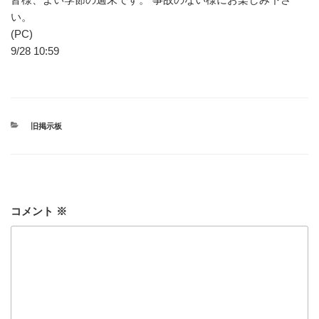
い。
(PC)
9/28 10:59
カ
旧掲示板
テ
ゴ
リ
ー
コメント
※