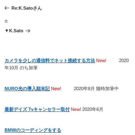
稿
の
Re:K.Satoさん
ナ
投
ビ
稿
次
次
ゲ
の
▼K.Sato
投
ー
稿
シ
ョ
カメラを少しの通信料でネット接続する方法
New!
2020
ン
年10月 のち加筆
NURO光の導入顛末記
New!
2020年8月 随時加筆中
最新デイズ Tvキャンセラー取付
New!
2020年6月
BMWのコーディングをする