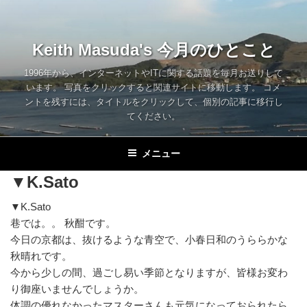
コ
ン
テ
Keith Masuda's 今月のひとこと
ン
ツ
1996年から、インターネットやITに関する話題を毎月お送りして
います。 写真をクリックすると関連サイトに移動します。 コメ
へ
ントを残すには、タイトルをクリックして、個別の記事に移行し
ス
てください。
キ
ッ
メニュー
プ
▼K.Sato
▼K.Sato
巷では。。 秋酣です。
今日の京都は、抜けるような青空で、小春日和のうららかな
秋晴れです。
今から少しの間、過ごし易い季節となりますが、皆様お変わ
り御座いませんでしょうか。
体調の優れなかったマスターさんも元気になっておられたら