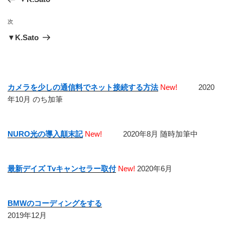
ナ
投
ビ
稿
次
次
ゲ
の
▼K.Sato
投
ー
稿
シ
ョ
カメラを少しの通信料でネット接続する方法
New!
2020
ン
年10月 のち加筆
NURO光の導入顛末記
New!
2020年8月 随時加筆中
最新デイズ Tvキャンセラー取付
New!
2020年6月
BMWのコーディングをする
2019年12月