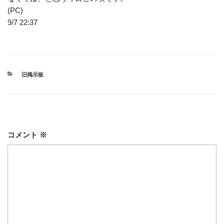
(PC)
9/7 22:37
カ
旧掲示板
テ
ゴ
リ
ー
コメント
※