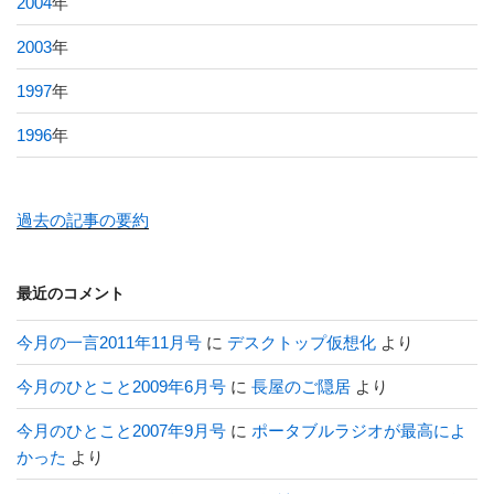
2004
年
2003
年
1997
年
1996
年
過去の記事の要約
最近のコメント
今月の一言2011年11月号
に
デスクトップ仮想化
より
今月のひとこと2009年6月号
に
長屋のご隠居
より
今月のひとこと2007年9月号
に
ポータブルラジオが最高によ
かった
より