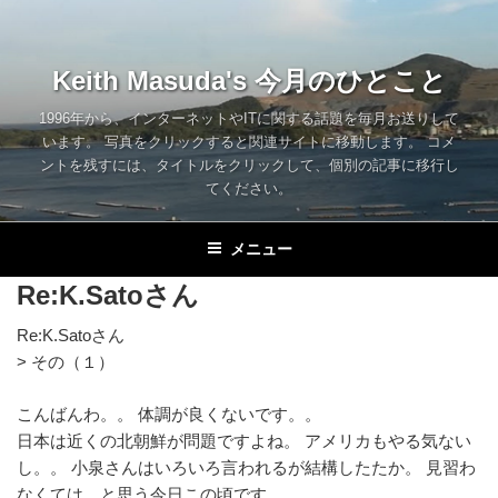
コ
ン
テ
Keith Masuda's 今月のひとこと
ン
ツ
1996年から、インターネットやITに関する話題を毎月お送りして
います。 写真をクリックすると関連サイトに移動します。 コメ
へ
ントを残すには、タイトルをクリックして、個別の記事に移行し
ス
てください。
キ
ッ
メニュー
プ
Re:K.Satoさん
Re:K.Satoさん
> その（１）
こんばんわ。。 体調が良くないです。。
日本は近くの北朝鮮が問題ですよね。 アメリカもやる気ない
し。。 小泉さんはいろいろ言われるが結構したたか。 見習わ
なくては、と思う今日この頃です。