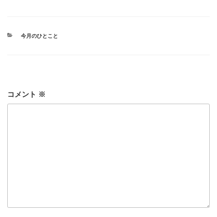
カ
今月のひとこと
テ
ゴ
リ
ー
コメント
※