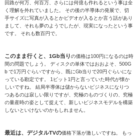
回路が何万、何百万、さらには何億も作れるという事は全
く理解を外れていました。 その後の半導体の発展で、切
手サイズに写真が入るとかビデオが入るとか言う話があり
まして、それも夢のようでしたが、現実になったという事
です。 それも数百円で。
このまま行くと、1Gb当り
の価格は100円になるのは時
間の問題でしょう。 ディスクの単体ではおおよそ、500G
b で1万円ぐらいですから、既にGb当りで20円ぐらいにな
っている勘定です。 1ビット1円と言っていた時代が懐か
しいですね。 結局半導体は儲からないビジネスになりつ
つあるのは寂しい限りですが、究極のものづくりの、究極
の量産時の姿として捉えて、新しいビジネスモデルを構築
しないといけないのかもしれません。
最近は、デジタルTVの
価格下落が激しいですね。 もっ