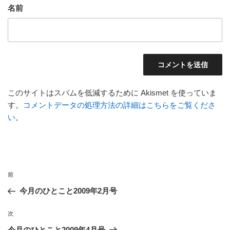
名前
このサイトはスパムを低減するために Akismet を使っていま
す。
コメントデータの処理方法の詳細はこちらをご覧くださ
い
。
投
前
前
稿
の
今月のひとこと2009年2月号
ナ
投
ビ
稿
次
次
ゲ
の
今月のひとこと2009年4月号