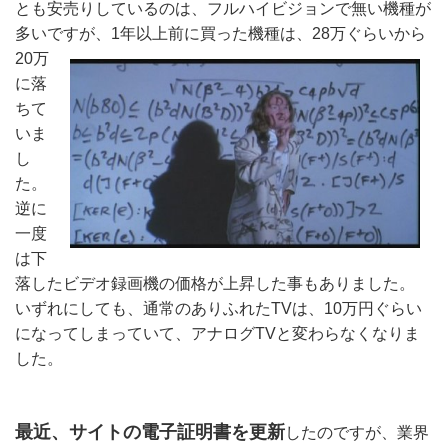
とも安売りしているのは、フルハイビジョンで無い機種が
多いですが、1年以上前に買った機
種は、28万ぐらいから
20万
に落
ちて
いま
し
た。 
逆に
一度
は下
落したビデオ録画機の価格が上昇した事もありました。 
いずれにしても、通常のありふれたTVは、10万円ぐらい
になってしまっていて、アナログTVと変わらなくなりま
した。 
最近、サイトの電子証明書を更新
したのですが、業界