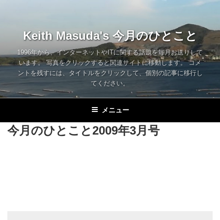
コ
ン
テ
Keith Masuda's 今月のひとこと
ン
ツ
1996年から、インターネットやITに関する話題を毎月お送りして
います。 写真をクリックすると関連サイトに移動します。 コメ
へ
ントを残すには、タイトルをクリックして、個別の記事に移行し
ス
てください。
キ
ッ
メニュー
プ
今月のひとこと2009年3月号