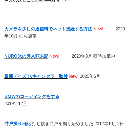
投
ー
稿
シ
ョ
カメラを少しの通信料でネット接続する方法
New!
2020
ン
年10月 のち加筆
NURO光の導入顛末記
New!
2020年8月 随時加筆中
最新デイズ Tvキャンセラー取付
New!
2020年6月
BMWのコーディングをする
2019年12月
井戸掘り日記
打ち抜き井戸を掘り始めました 2012年10月2日