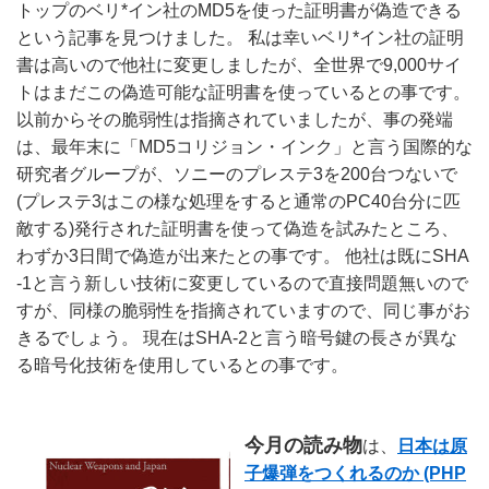
トップのベリ*イン社のMD5を使った証明書が偽造できる
という記事を見つけました。 私は幸いベリ*イン社の証明
書は高いので他社に変更しましたが、全世界で9,000サイ
トはまだこの偽造可能な証明書を使っているとの事です。 
以前からその脆弱性は指摘されていましたが、事の発端
は、最年末に「MD5コリジョン・インク」と言う国際的な
研究者グループが、ソニーのプレステ3を200台つないで
(プレステ3はこの様な処理をすると通常のPC40台分に匹
敵する)発行された証明書を使って偽造を試みたところ、
わずか3日間で偽造が出来たとの事です。 他社は既にSHA
-1と言う新しい技術に変更しているので直接問題無いので
すが、同様の脆弱性を指摘されていますので、同じ事がお
きるでしょう。 現在はSHA-2と言う暗号鍵の長さが異な
る暗号化技術を使用しているとの事です。
今月の読み物
は、
日本は原
子爆弾をつくれるのか (PHP