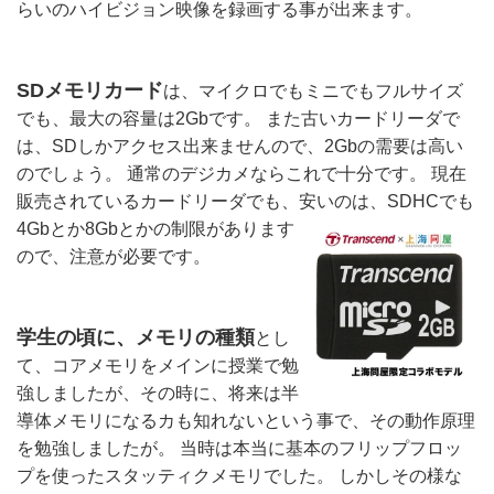
らいのハイビジョン映像を録画する事が出来ます。 
SDメモリカード
は、マイクロでもミニでもフルサイズ
でも、最大の容量は2Gbです。 また古いカードリーダで
は、SDしかアクセス出来ませんので、2Gbの需要は高い
のでしょう。 通常のデジカメならこれで十分です。 現在
販売されているカードリーダでも、安いのは、SDHCでも
4Gbとか8Gbとかの制限があ
ります
ので、注意が必要です。
学生の頃に、メモリの種類
とし
て、コアメモリをメインに授業で勉
強しましたが、その時に、将来は半
導体メモリになるカも知れないという事で、その動作原理
を勉強しましたが。 当時は本当に基本のフリップフロッ
プを使ったスタッティクメモリでした。 しかしその様な