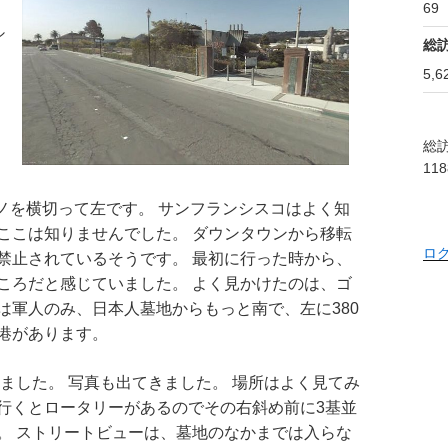
69
シ
総
5,6
総訪
118
ミノを横切って左です。 サンフランシスコはよく知
ここは知りませんでした。 ダウンタウンから移転
ロ
禁止されているそうです。 最初に行った時から、
ころだと感じていました。 よく見かけたのは、ゴ
は軍人のみ、日本人墓地からもっと南で、左に380
港があります。
かりました。 写真も出てきました。 場所はよく見てみ
行くとロータリーがあるのでその右斜め前に3基並
。 ストリートビューは、墓地のなかまでは入らな