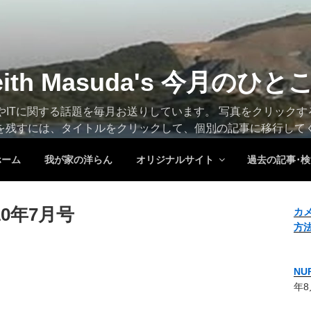
eith Masuda's 今月のひと
トやITに関する話題を毎月お送りしています。 写真をクリック
を残すには、タイトルをクリックして、個別の記事に移行して
ホーム
我が家の洋らん
オリジナルサイト
過去の記事･検
0年7月号
カ
方
N
年8