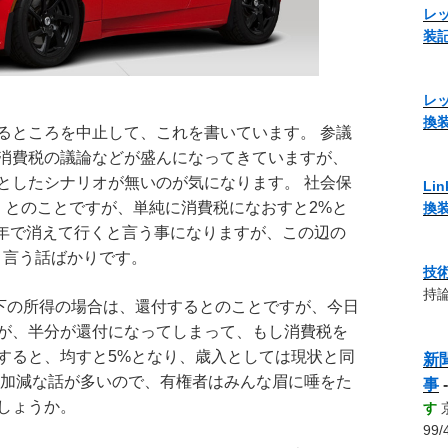
レッ
装
レッ
換
るところを中止して、これを書いています。 参議
消費税の議論などが盛んになってきていますが、
としたシナリオが無いのが気になります。 社会保
Li
くとのことですが、単純に消費税になおすと2%と
換
3年で消えて行くと言う事になりますが、この辺の
と言う話ばかりです。
技
持論
以下の所得の場合は、還付するとのことですが、今日
が、半分が還付になってしまって、もし消費税を
付すると、均すと5%となり、歳入としては現状と同
新
い加減な話が多いので、有権者はみんな眉に唾をた
事
しょうか。
す
99/