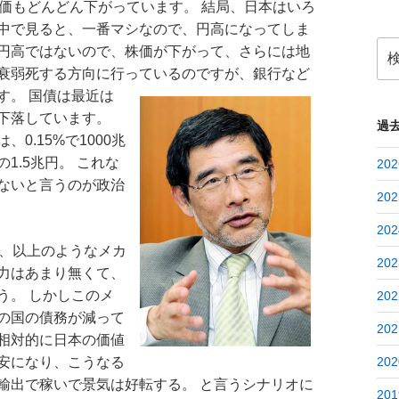
価もどんどん下がっています。 結局、日本はいろ
中で見ると、一番マシなので、円高になってしま
検
円高ではないので、株価が下がって、さらには地
索:
衰弱死する方向に行っ
ているのですが、銀行など
す。 国債は最近は
下落しています。
過
0.15%で1000兆
1.5兆円。 これな
202
ないと言うのが政治
202
202
、以上のようなメカ
202
力はあまり無くて、
う。 しかしこのメ
202
の国の債務が減って
202
相対的に日本の価値
安になり、こうなる
202
輸出で稼いで景気は好転する。 と言うシナリオに
201