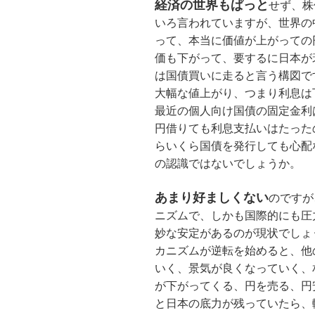
経済の世界もぱっと
せず、株
いろ言われていますが、世界の
って、本当に価値が上がっての
価も下がって、要するに日本が
は国債買いに走ると言う構図で
大幅な値上がり、つまり利息は
最近の個人向け国債の固定金利は、
円借りても利息支払いはたったの
らいくら国債を発行しても心配
の認識ではないでしょうか。
あまり好ましくない
のですが
ニズムで、しかも国際的にも圧
妙な安定があるのが現状でしょ
カニズムが逆転を始めると、他
いく、景気が良くなっていく、
が下がってくる、円を売る、円
と日本の底力が残っていたら、