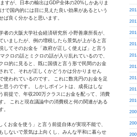
ますが、日本の輸出はGDP全体の20%しかありま
201
だけで国内的には目に見えた良い効果があるという
せば良く分かると思います。
201
201
学者の大阪大学社会経済研究所 小野善康所長が、
ていましたが、例の増税したら景気が上がると言
201
税してそのお金を「政府が正しく使えば」と言う
201
 マクロの話とミクロの話が入り乱れているので、
クロ的に見ると、既に国債と言う形で民間のお金
201
されて、それが正しくかどうかは分かりません
201
で使われているのです。 これに数兆円のお金を足
と思うのです。 しかしポイントは、成長はしな
201
う前提で、年収200万クラスにお金を配って、消費
201
す。 これと現在議論中の消費税と何の関連がある
す。
200
200
しくお金を使う」と言う前提自体が実現不能で、
もしないで景気は上向くし、みんな平和に暮らせ
200