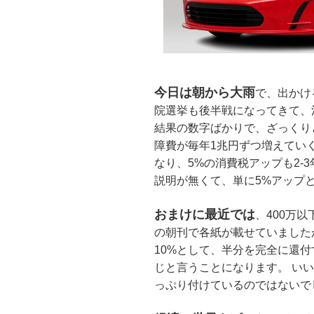
今日は朝から大雨
で、出かけ
院選挙も後半戦になってきて、
結果の数字ばかりで、ざっくり
障費が毎年1兆円ずつ増えてい
なり、5%の消費税アップも2-
説明が無くて、単に5%アップ
おまけに最近では
、400万
の朝刊で各紙が載せていました
10%として、半分を完全に還
じと言うことになります。 い
っぷり付けているのではないで