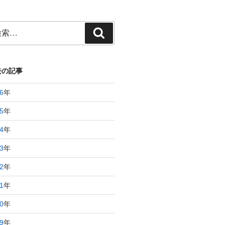
検
索
去の記事
6
年
5
年
4
年
3
年
2
年
1
年
0
年
9
年