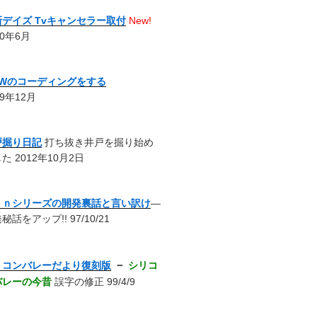
新デイズ Tvキャンセラー取付
New!
20年6月
MWのコーディングをする
19年12月
戸掘り日記
打ち抜き井戸を掘り始め
た 2012年10月2日
ｎｎシリーズの開発裏話と言い訳け
―
秘話をアップ!! 97/10/21
－
リコンバレーだより復刻版
シリコ
バレーの今昔
誤字の修正 99/4/9