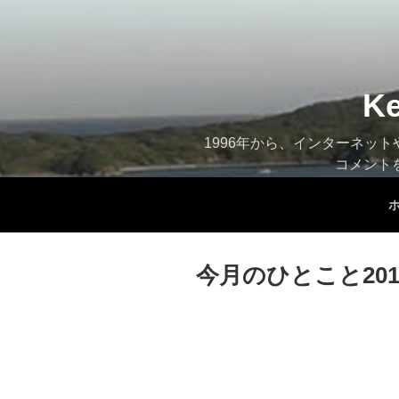
コ
ン
テ
ン
ツ
K
へ
ス
1996年から、インターネッ
キ
コメント
ッ
プ
今月のひとこと201