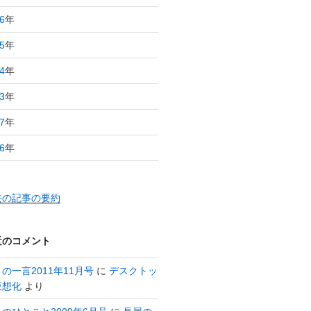
6
年
5
年
4
年
3
年
7
年
6
年
去の記事の要約
近のコメント
の一言2011年11月号
に
デスクトッ
仮想化
より