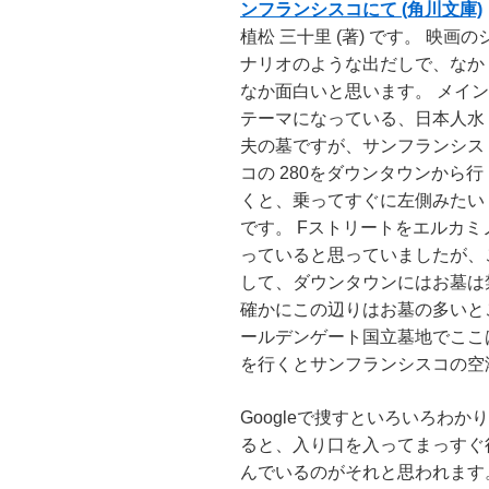
ンフランシスコにて (角川文庫)
植松 三十里 (著) です。 映画の
ナリオのような出だしで、なか
なか面白いと思います。 メイン
テーマになっている、日本人水
夫の墓ですが、サンフランシス
コの 280をダウンタウンから行
くと、乗ってすぐに左側みたい
です。 Fストリートをエルカ
っていると思っていましたが、
して、ダウンタウンにはお墓は
確かにこの辺りはお墓の多いと
ールデンゲート国立墓地でここ
を行くとサンフランシスコの空
Googleで捜すといろいろわ
ると、入り口を入ってまっすぐ
んでいるのがそれと思われます