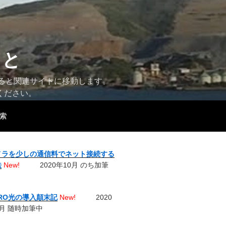
こと
すると関連サイトに移動します。
ください。
索
メラを少しの通信料でネット接続する
法
New!
2020年10月 のち加筆
URO光の導入顛末記
New!
2020
月 随時加筆中