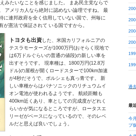
替えみたいなことを感じました。 まあ民主党ならで
200
。 アメリカ人なら絶対に認めない論理ですね。 最
特に連邦政府を全く信用していない国で、州毎に
200
有が憲法で保証されて
いる国ですから。
200
トヨタも出資
した、米国カリフォルニアの
200
テスラモーターズが1000万円(おそらく現地で
199
は6万ドルぐらいの普通の値段)の新しい車を
出すそうです。 現車種は、1800万円(12.8万
199
ドル)の屋根が開くロードスターで100km加速
が4秒だそうで、ポルシェも真っ青です。 新
しい車種からはパナソニックのリチュウムイ
過
オン電池が使われるようです。 航続距離も
400km近くあり、車としての完成度がどれく
最
らいかが気になるところですが、ロータスエ
リーゼがベースになっているので、そのレベ
今月
ルだと思えば良いでしょう。
プ