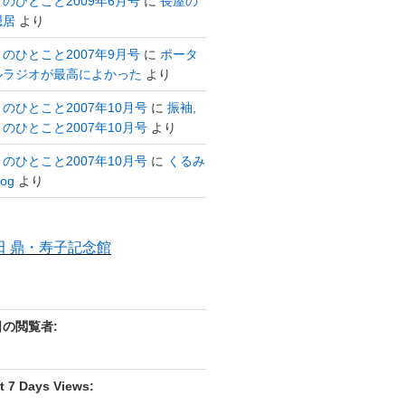
のひとこと2009年6月号
に
長屋の
隠居
より
のひとこと2007年9月号
に
ポータ
ルラジオが最高によかった
より
のひとこと2007年10月号
に
振袖,
のひとこと2007年10月号
より
のひとこと2007年10月号
に
くるみ
og
より
田 鼎・寿子記念館
日の閲覧者:
t 7 Days Views: