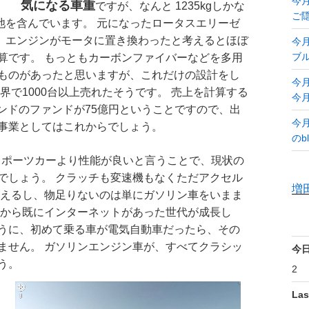
今月
気になる車重
ですが、なんと 1235kgしかな
ご
電池を含んでいます。 元になったロータスエリーゼ
で、エンジンがモータに置き換わったと考えるとほぼ
今月
ブ
算です。 もっともカーボンファイバーなどを多用
ものがあったと思いますが、これだけの設計をし
今月
界で1000台以上売れたそうです。 売上を計算する
今月
ウンドのファンドが75億円ということですので、出
今月
事業としてはこれからでしょう。
のbl
スポーツカーより性能が良いと言うことで、現状の
でしょう。 クラッチも変速機もなくただアクセル
増
言えるし、物足りないのは単にガソリン車をいまま
てから既にインターネットがあった世代が成長し
うに、初めて乗る車が電気自動車だったら、その
ません。 ガソリンエンジン車が、すべてクラシッ
今
う。
2
Las