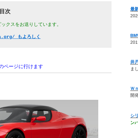
最
目次 
20
ピックスをお送りしています。 
B
da.org/ もよろしく
20
井
のページに行けます
まし
Ｗ
開発
シ
ン