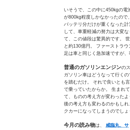
いそうで、この中に450kgの
が800kg程度しかなかったの
バッテリ分だけが重くなった計
して、車重軽減の努力は大変な
て、この値段は驚異的です。 世
と約130億円。 ファーストラ
足は車と同じく急加速ですが、
普通のガソリンエンジン
の
ガソリン車はどうなって行くの
を踏むだけ。 それで良いとも
で乗っていたからか。 生まれ
て、ものの考え方が変わったよ
後の考え方も変わるのかもしれ
クカーになってしまうのでしょ
今月の読み物
は、
咸臨丸、サ