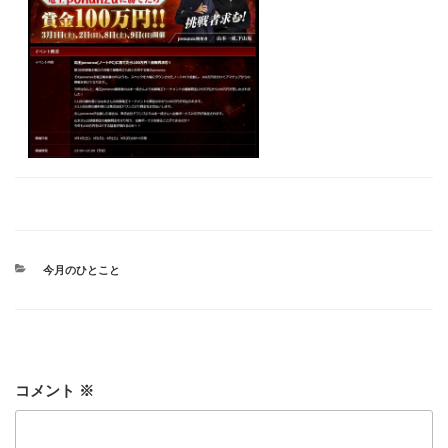
カ
今月のひとこと
テ
ゴ
リ
ー
コメント
※