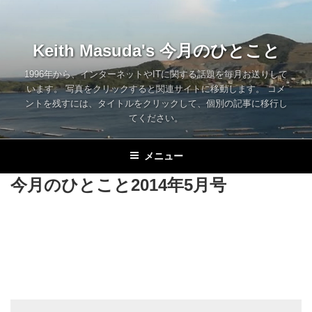
コ
ン
テ
Keith Masuda's 今月のひとこと
ン
ツ
1996年から、インターネットやITに関する話題を毎月お送りして
います。 写真をクリックすると関連サイトに移動します。 コメ
へ
ントを残すには、タイトルをクリックして、個別の記事に移行し
ス
てください。
キ
ッ
メニュー
プ
今月のひとこと2014年5月号