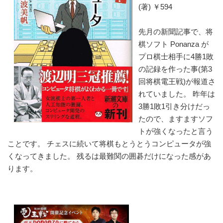
(著) ￥594
先月の新聞記事で、将
棋ソフト Ponanza が
プロ棋士相手に4勝1敗
の記録を作った事(第3
回将棋電王戦)が報道さ
れていました。 昨年は
3勝1敗1引き分けだっ
たので、ますますソフ
トが強くなったと言う
ことです。 チェスに続いて将棋もとうとうコンピュータが強
くなってきました。 残るは最難関の囲碁だけになった感があ
ります。