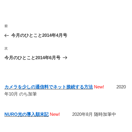
投
前
前
稿
の
今月のひとこと2014年4月号
ナ
投
ビ
稿
次
次
ゲ
の
今月のひとこと2014年6月号
投
ー
稿
シ
ョ
カメラを少しの通信料でネット接続する方法
New!
2020
ン
年10月 のち加筆
NURO光の導入顛末記
New!
2020年8月 随時加筆中