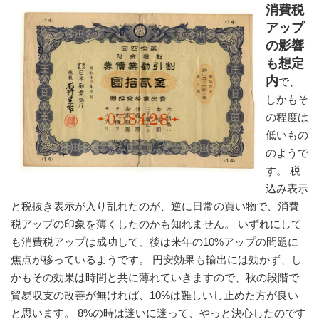
消費税
アップ
の影響
も想定
内
で、
しかもそ
の程度は
低いもの
のようで
す。 税
込み表示
と税抜き表示が入り乱れたのが、逆に日常の買い物で、消費
税アップの印象を薄くしたのかも知れません。 いずれにして
も消費税アップは成功して、後は来年の10%アップの問題に
焦点が移っているようです。 円安効果も輸出には効かず、し
かもその効果は時間と共に薄れていきますので、秋の段階で
貿易収支の改善が無ければ、10%は難しいし止めた方が良い
と思います。 8%の時は迷いに迷って、やっと決心したのです