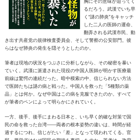
胸にその意味が迫ってく
るだろう。武漢でいち早
く“謎の肺炎”をキャッチ
した二人の医師の運命、
翻弄される武漢市民、動
き出す共産党の規律検査委員会、そして警察の公安部門。彼
らはなぜ肺炎の発生を隠そうとしたのか。
筆者は現地の状況をつぶさに分析しながら、その秘密を暴い
ていく。武漢に派遣された現役の中国人医師が明かす医療最
前線は驚愕の連続だった。暗中模索の中、信じられない方法
で医師たちは謎の病と戦った。中国人を救った「5種類の薬
品」とは何か。なぜ中国はこの病を克服できたのか。すべて
が筆者のペンによって明らかにされていく。
一方、後手、後手にまわる日本と、いち早く的確な対策で国
民の命を救った台湾――両者の根本姿勢の違いは、時間が経
過するにつれ、信じがたい「差」となって現われてくる。官