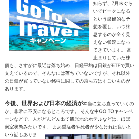
知らず、7月末ぐら
いでピークになる
という楽観的な予
想を覆し、いつ終
息するのか全く見
えない状況になっ
てきています。 高
止まりしていた株
価も、さすがに最近は落ち始め、日経平均は日銀がETFで買い
支えているので、そんなには落ちていないですが、それ以外
の日銀が買っていない銘柄に関しての落ち方はすごいものが
あります。
今後、世界および日本の経済が
本当に立ち直っていくの
か、非常に不安になるところです。 そんな中GO TOキャンペ
ーンなどで、人がどんどん出て観光地のホテルなどは、ほぼ
満室状態みたいで
す。 まあ重症者や死者が少なければ良いと
いう話もありま