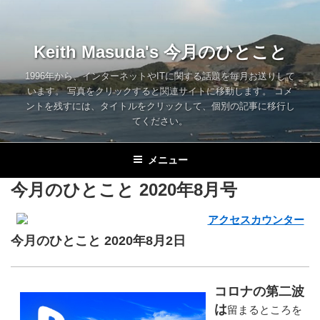
コ
ン
テ
Keith Masuda's 今月のひとこと
ン
ツ
1996年から、インターネットやITに関する話題を毎月お送りして
います。 写真をクリックすると関連サイトに移動します。 コメ
へ
ントを残すには、タイトルをクリックして、個別の記事に移行し
ス
てください。
キ
ッ
メニュー
プ
今月のひとこと 2020年8月号
今月のひとこと 2020年8月2日
コロナの第二波
は
留まるところを