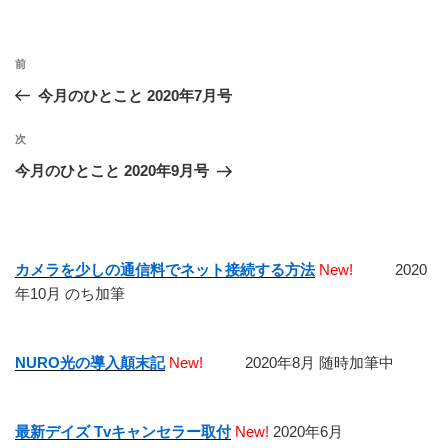
投
前
前
稿
の
今月のひとこと 2020年7月号
ナ
投
ビ
稿
次
次
ゲ
の
今月のひとこと 2020年9月号
投
ー
稿
シ
ョ
カメラを少しの通信料でネット接続する方法
New!
2020
ン
年10月 のち加筆
NURO光の導入顛末記
New!
2020年8月 随時加筆中
最新デイズ Tvキャンセラー取付
New!
2020年6月