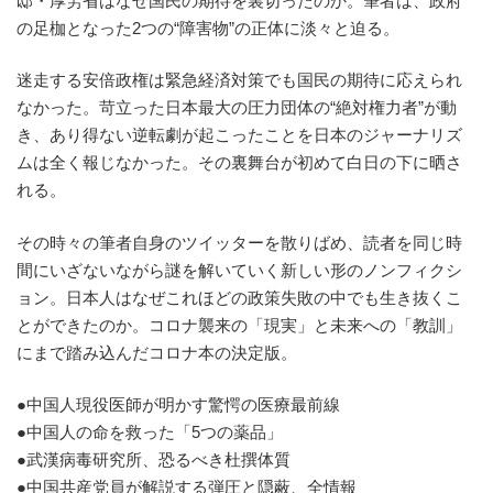
邸・厚労省はなぜ国民の期待を裏切ったのか。筆者は、政府
の足枷となった2つの“障害物”の正体に淡々と迫る。
迷走する安倍政権は緊急経済対策でも国民の期待に応えられ
なかった。苛立った日本最大の圧力団体の“絶対権力者”が動
き、あり得ない逆転劇が起こったことを日本のジャーナリズ
ムは全く報じなかった。その裏舞台が初めて白日の下に晒さ
れる。
その時々の筆者自身のツイッターを散りばめ、読者を同じ時
間にいざないながら謎を解いていく新しい形のノンフィクシ
ョン。日本人はなぜこれほどの政策失敗の中でも生き抜くこ
とができたのか。コロナ襲来の「現実」と未来への「教訓」
にまで踏み込んだコロナ本の決定版。
●中国人現役医師が明かす驚愕の医療最前線
●中国人の命を救った「5つの薬品」
●武漢病毒研究所、恐るべき杜撰体質
●中国共産党員が解説する弾圧と隠蔽、全情報