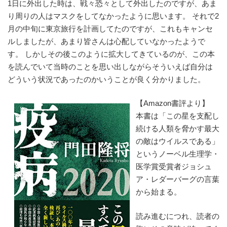
1日に外出した時は、戦々恐々として外出したのですが、あま
り周りの人はマスクをしてなかったように思います。 それで2
月の中旬に東京旅行を計画してたのですが、これもキャンセ
ルしましたが、あまり皆さんは心配していなかったようで
す。 しかしその後このように拡大してきているのが、この本
を読んでいて当時のことを思い出しながらそういえば自分は
どういう状況であったのかいうことが良く分かりました。
【Amazon書評より】
本書は「この星を支配し
続ける人類を脅かす最大
の敵はウイルスである」
というノーベル生理学・
医学賞受賞者ジョシュ
ア・レダーバーグの言葉
から始まる。
読み進むにつれ、読者の