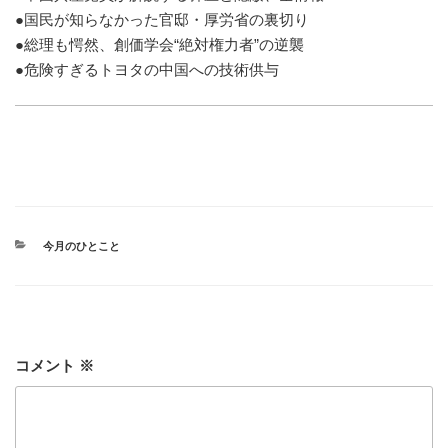
●国民が知らなかった官邸・厚労省の裏切り
●総理も愕然、創価学会“絶対権力者”の逆襲
●危険すぎるトヨタの中国への技術供与
カ
今月のひとこと
テ
ゴ
リ
ー
コメント
※