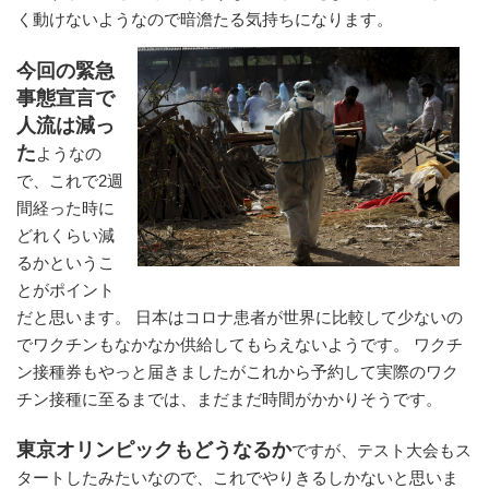
く動けないようなので暗澹た
る気持ちになります。
今回の緊急
事態宣言で
人流は減っ
た
ようなの
で、これで2週
間経った時に
どれくらい減
るかというこ
とがポイント
だと思います。 日本はコロナ患者が世界に比較して少ないの
でワクチンもなかなか供給してもらえないようです。 ワクチ
ン接種券もやっと届きましたがこれから予約して実際のワク
チン接種に至るまでは、まだまだ時間がかかりそうです。
東京オリンピックもどうなるか
ですが、テスト大会もス
タートしたみたいなので、これでやりきるしかないと思いま