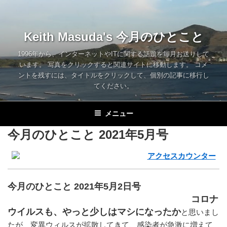
コ
ン
テ
Keith Masuda's 今月のひとこと
ン
ツ
1996年から、インターネットやITに関する話題を毎月お送りして
います。 写真をクリックすると関連サイトに移動します。 コメ
へ
ントを残すには、タイトルをクリックして、個別の記事に移行し
ス
てください。
キ
ッ
メニュー
プ
今月のひとこと 2021年5月号
今月のひとこと 2021年5月2日号
コロナ
ウイルスも、やっと少しはマシになったか
と思いまし
たが、変異ウィルスが拡散してきて、感染者が急激に増えて