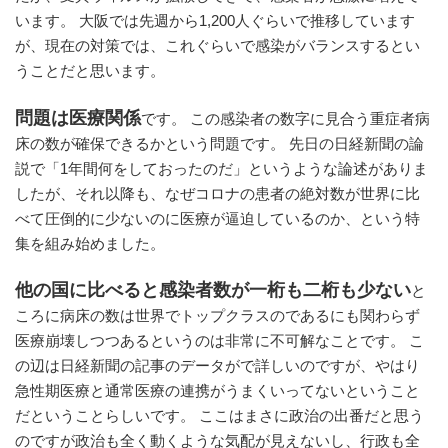
います。 大阪では先週から1,200人ぐらいで推移しています
が、現在の対策では、これぐらいで感染がバランスするとい
うことだと思います。
問題は医療関係
です。 この感染者の数字に見合う重症者病
床の数が確保できるかという問題です。 先日の日経新聞の論
説で「1年間何をしておったのだ」というような論述がありま
したが、それ以降も、なぜコロナの患者の絶対数が世界に比
べて圧倒的に少ないのに医療が逼迫しているのか、という特
集を組み始めました。
他の国に比べると感染者数が一桁も二桁も少ない
と
ころに病床の数は世界でトップクラスのであるにも関わらず
医療崩壊しつつあるというのは非常に不可解なことです。 こ
の辺は日経新聞の記事のデータがで詳しいのですが、やはり
急性期医療と通常医療の連携がうまくいってないということ
だということらしいです。 ここはまさに政治の出番だと思う
のですが政治も全く動くような気配が見えないし、行政も全