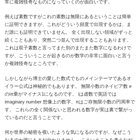
常に複雑怪奇なものになっていくのが面白いです。
例えば素数ですがこれの素数は無限にあるということは簡単
に証明できますが、これがどういう頻度で出現するかは、ま
だ誰にも証明できていません。 全く出現しない領域がずっと
続くこともあり、突然二つ並んで出現することもあります。
これは双子素数と言ってまた別のまたまた数字になるわけで
すが、こういうことが起きるのが数学の非常に面白いと言う
か複雑怪奇なところです。
しかしながら博士の愛した数式でものメインテーマであるオ
イラー公式は神秘的でもあります。 無限小数のネイピア数 e
のiπ乗がマイナス1になるのです。 iは虚数で英語では
imaginary number 想像上の数字、πはご存無限小数の円周率で
す。 これらの全く関係ないと思われる数字が実は裏で繋がっ
ているのだと言うことです。
何か世界の秘密を覗いたような気になるのですが、なぜこう
なるのか誰にもまだ分かりません。 こういうことを考えなが