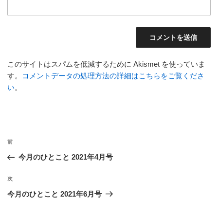
このサイトはスパムを低減するために Akismet を使っていま
す。
コメントデータの処理方法の詳細はこちらをご覧くださ
い
。
投
前
前
稿
の
今月のひとこと 2021年4月号
ナ
投
ビ
稿
次
次
ゲ
の
今月のひとこと 2021年6月号
投
ー
稿