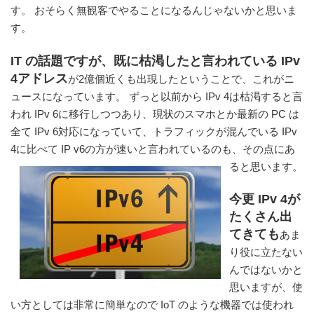
す。 おそらく無観客でやることになるんじゃないかと思いま
す。
IT の話題ですが、既に枯渇したと言われている IPv
4アドレス
が2億個近くも出現したということで、これがニ
ュースになっています。 ずっと以前から IPv 4は枯渇すると言
われ IPv 6に移行しつつあり、現状のスマホとか最新の PC は
全て IPv 6対応になっていて、トラフィックが混んでいる IPv
4に比べて IP v6の方が速いと言われているのも、その点にあ
ると思います。
今更 IPv 4が
たくさん出
てきても
あま
り役に立たない
んではないかと
思いますが、使
い方としては非常に簡単なので IoT のような機器では使われ