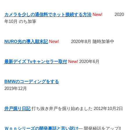
シ
ョ
カメラを少しの通信料でネット接続する方法
New!
2020
ン
年10月 のち加筆
NURO光の導入顛末記
New!
2020年8月 随時加筆中
最新デイズ Tvキャンセラー取付
New!
2020年6月
BMWのコーディングをする
2019年12月
井戸掘り日記
打ち抜き井戸を掘り始めました 2012年10月2日
Ｗｎｎシリーズの開発裏話と言い訳け
― 開発秘話をアップ!!