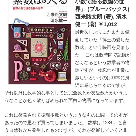
小数で語る数論の世
界」 (ブルーバックス)
西来路文朗 (著), 清水
健一 (著) ￥1,012
最近久しぶりにたまたま録
画していた「博士の愛した
数式」という映画を見まし
た。 これは数時間で記憶が
なくなるという数学者の物
語ですが、物忘れが非常に
激しいというのは非常に身
近に感じられるのですが、
それ以外に数学的な事としては完全数とか友愛数とかいうよ
うなことが色々散りばめられて面白い物語になっています。
これに啓発されて循環少数というようなものに関しての本が
あったので思わず買ってしまいました。 数学は 1234… と言
う自然数から発生したものですが、それが発展していくと非