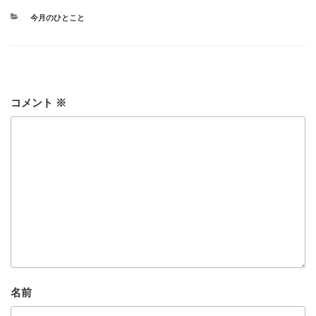
カ
今月のひとこと
テ
ゴ
リ
ー
コメント
※
名前