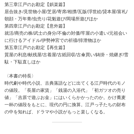
第三章江戸のお勘定【娯楽篇】
居合抜き/見世物小屋/芝居/寄席/相撲/瓦版/浮世絵/貸本屋/富札/
朝顔・万年青/虫売り/花魁遊び/岡場所遊びほか
第四章江戸のお勘定【意外篇】
就活/商売の株/武士の身分/不倫の対価/牢屋の小遣い/元祖会い
に行けるアイドル/伊勢神宮での祈禱/排泄物ほか
第五章江戸のお勘定【再生篇】
質屋の利息/献残屋/古着屋/古紙回収/古傘買い/鋳掛・焼継ぎ/雪
駄・下駄直しほか
〈本書の特長〉
時代劇や時代小説、古典落語などに出てくる江戸時代のモノ
の値段。「長屋の家賃」「銭湯の入浴代」「初ガツオの売り
値」「吉原で遊ぶお金」にはいくらかかったのか。かけ蕎麦
一杯の値段をもとに、現代の円に換算。江戸っ子たちの財布
の中を知れば、ドラマや小説がもっと楽しくなる。