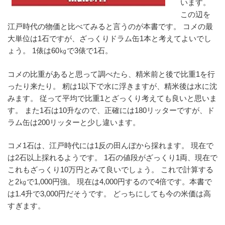
います。
この辺を
江戸時代の物価と比べてみると言うのが本書です。 コメの最
大単位は1石ですが、ざっくりドラム缶1本と考えてよいでし
ょう。 1俵は60㎏で3俵で1石。
コメの比重があると思って調べたら、精米前と後で比重1を行
ったり来たり。 籾は1以下で水に浮きますが、精米後は水に沈
みます。 従って平均で比重1とざっくり考えても良いと思いま
す。 また1石は10升なので、正確には180リッターですが、ド
ラム缶は200リッターと少し違います。
コメ1石は、江戸時代には1反の田んぼから採れます。 現在で
は2石以上採れるようです。 1石の値段がざっくり1両、現在で
これもざっくり10万円とみて良いでしょう。 これで計算する
と2㎏で1,000円強。 現在は4,000円するので4倍です。本書で
は1.4升で3,000円だそうです。 どっちにしても今の米価は高
すぎます。