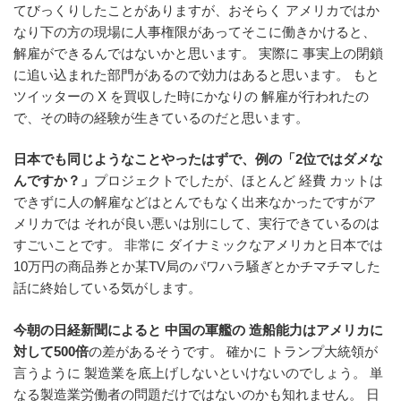
てびっくりしたことがありますが、おそらく アメリカではか
なり下の方の現場に人事権限があってそこに働きかけると、
解雇ができるんではないかと思います。 実際に 事実上の閉鎖
に追い込まれた部門があるので効力はあると思います。 もと
ツイッターの X を買収した時にかなりの 解雇が行われたの
で、その時の経験が生きているのだと思います。
日本でも同じようなことやったはずで、例の「2位ではダメな
んですか？」
プロジェクトでしたが、ほとんど 経費 カットは
できずに人の解雇などはとんでもなく出来なかったですがア
メリカでは それが良い悪いは別にして、実行できているのは
すごいことです。 非常に ダイナミックなアメリカと日本では
10万円の商品券とか某TV局のパワハラ騒ぎとかチマチマした
話に終始している気がします。
今朝の日経新聞によると 中国の軍艦の 造船能力はアメリカに
対して500倍
の差があるそうです。 確かに トランプ大統領が
言うように 製造業を底上げしないといけないのでしょう。 単
なる製造業労働者の問題だけではないのかも知れません。 日