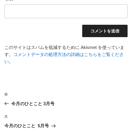
このサイトはスパムを低減するために Akismet を使っていま
す。
コメントデータの処理方法の詳細はこちらをご覧くださ
い
。
投
前
前
稿
の
今月のひとこと 3月号
ナ
投
ビ
稿
次
次
ゲ
の
今月のひとこと 5月号
投