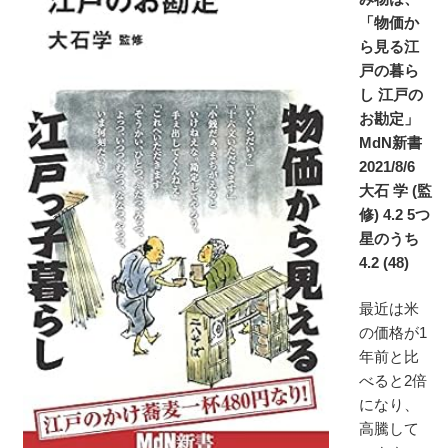
「物価か
ら見る江
戸の暮ら
し 江戸の
お勘定」
MdN新書
2021/8/6
大石 学 (監
修) 4.2 5つ
星のうち
4.2 (48)
最近は米
の価格が1
年前と比
べると2倍
になり、
高騰して