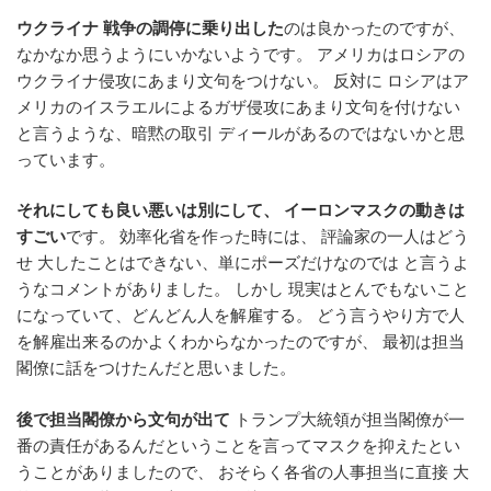
ウクライナ 戦争の調停に乗り出した
のは良かったのですが、
なかなか思うようにいかないようです。 アメリカはロシアの
ウクライナ侵攻にあまり文句をつけない。 反対に ロシアはア
メリカのイスラエルによるガザ侵攻にあまり文句を付けない
と言うような、暗黙の取引 ディールがあるのではないかと思
っています。
それにしても良い悪いは別にして、 イーロンマスクの動きは
すごい
です。 効率化省を作った時には、 評論家の一人はどう
せ 大したことはできない、単にポーズだけなのでは と言うよ
うなコメントがありました。 しかし 現実はとんでもないこと
になっていて、どんどん人を解雇する。 どう言うやり方で人
を解雇出来るのかよくわからなかったのですが、 最初は担当
閣僚に話をつけたんだと思いました。
後で担当閣僚から文句が出て
トランプ大統領が担当閣僚が一
番の責任があるんだということを言ってマスクを抑えたとい
うことがありましたので、 おそらく各省の人事担当に直接 大