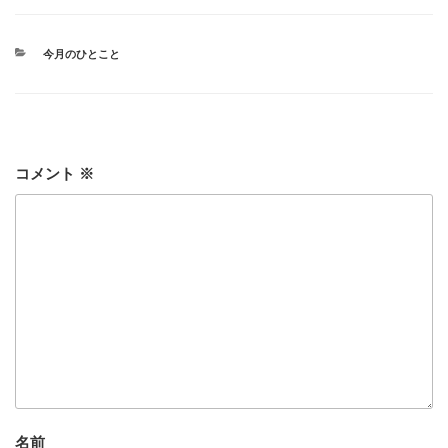
カ
今月のひとこと
テ
ゴ
リ
ー
コメント
※
名前