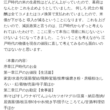
江戸時代の米の生産性はどんどん上がっていたので、幕府は
なんとか これを止めようとしていました。 何しろ 武士の 報
酬は全てコメまたはコメ換算で支払われていましたので、米
価が下がると 収入が減るということになります。 これを上げ
たいので、減反政策と言うのは、江戸時代からずっと考えら
れてはいたわけで、ここに至って本当に 増産に転じないとい
けないようになってきました。 こういうことを考えながら 江
戸時代の物価を現在の値段に直して考えてみるのも面白いの
ではないかと思います。
〈本書の内容〉
序章江戸時代のお金
第一章江戸のお値段【生活篇】
家賃/水道代/湯屋/髪結/飛脚/駕籠/按摩/歯磨き粉・房楊枝/おし
ろい・紅/着物/売薬/寺子屋ほか
第二章江戸のお勘定【食事篇】
米/そば/すし/ウナギ/てんぷら/カツオ/マグロ/豆腐・納豆/獣肉/
居酒屋/酒/枝豆/卵/冷や水/焼き芋/団子/ところてん/甘酒/料理切
手ほか