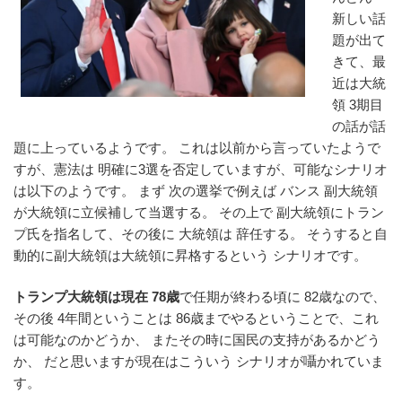
新しい話
題が出て
きて、最
近は大統
領 3期目
の話が話
題に上っているようです。 これは以前から言っていたようで
すが、憲法は 明確に3選を否定していますが、可能なシナリオ
は以下のようです。 まず 次の選挙で例えば バンス 副大統領
が大統領に立候補して当選する。 その上で 副大統領にトラン
プ氏を指名して、その後に 大統領は 辞任する。 そうすると自
動的に副大統領は大統領に昇格するという シナリオです。
トランプ大統領は現在 78歳
で任期が終わる頃に 82歳なので、
その後 4年間ということは 86歳までやるということで、これ
は可能なのかどうか、 またその時に国民の支持があるかどう
か、 だと思いますが現在はこういう シナリオが囁かれていま
す。