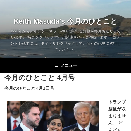
コ
ン
テ
Keith Masuda's 今月のひとこと
ン
ツ
1996年から、インターネットやITに関する話題を毎月お送りして
います。 写真をクリックすると関連サイトに移動します。 コメ
へ
ントを残すには、タイトルをクリックして、個別の記事に移行し
ス
てください。
キ
ッ
メニュー
プ
今月のひとこと 4月号
今月のひとこと 4月1日号
トランプ
旋風が収
まりませ
ん。
ど
んどん