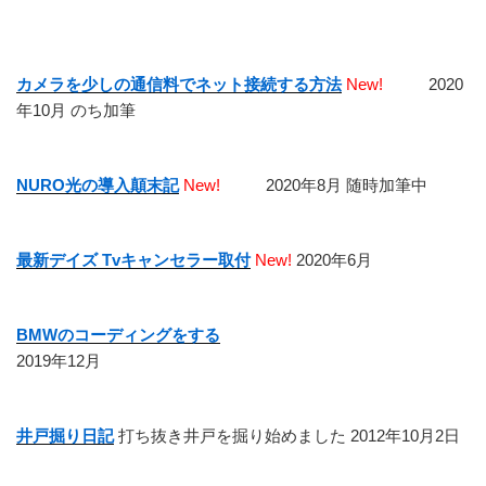
ー
稿
シ
ョ
カメラを少しの通信料でネット接続する方法
New!
2020
ン
年10月 のち加筆
NURO光の導入顛末記
New!
2020年8月 随時加筆中
最新デイズ Tvキャンセラー取付
New!
2020年6月
BMWのコーディングをする
2019年12月
井戸掘り日記
打ち抜き井戸を掘り始めました 2012年10月2日