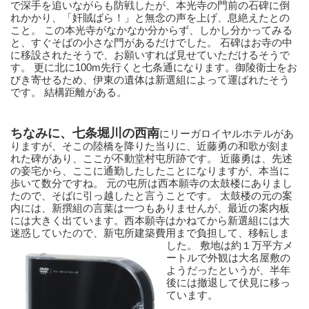
で深手を追いながらも防戦したが、本光寺の門前の石碑に倒
れかかり、「奸賊ばら！」と無念の声を上げ、息絶えたとの
こと。 この本光寺がなかなか分からず、しかし分かってみる
と、すぐそばの小さな門があるだけでした。 石碑はお寺の中
に移設されたそうで、お願いすれば見せていただけるそうで
す。 更に北に100m先行くと七条通になります。御陵衛士をお
びき寄せるため、伊東の遺体は新選組によって運ばれたそう
です。 結構距離がある。
ちなみに、七条堀川の西南
にリーガロイヤルホテルがあ
りますが、そこの陸橋を降りた当りに、近藤勇の和歌が刻ま
れた碑があり、ここが不動堂村屯所跡です。 近藤勇は、先述
の妾宅から、ここに通勤したしたことになりますが、本当に
歩いて数分ですね。 元の屯所は西本願寺の太鼓楼にありまし
たので、そばに引っ越したと言うことです。 太鼓楼の元の案
内には、新撰組の言葉は一つもありませんが、最近の案内板
には大きく出ています。西本願寺はかねてから新選組には大
迷惑していたので、新屯所建
築費用まで負担して、移転しま
した。 敷地は約１万平方メ
ートルで外観は大名屋敷の
ようだったというが、半年
後には撤退して伏見に移っ
ています。