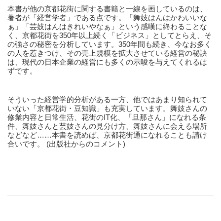
本書が他の京都花街に関する書籍と一線を画しているのは、
著者が「経営学者」である点です。「舞妓はんはかわいいな
ぁ」「芸妓はんはきれいやなぁ」という感嘆に終わることな
く、京都花街を350年以上続く「ビジネス」としてとらえ、そ
の強さの秘密を分析しています。350年間も続き、今なお多く
の人を惹きつけ、その売上規模を拡大させている経営の秘訣
は、現代の日本企業の経営にも多くの示唆を与えてくれるは
ずです。
そういった経営学的分析がある一方、他ではあまり知られて
いない「京都花街・豆知識」も充実しています。舞妓さんの
修業内容と日常生活、花街のIT化、「旦那さん」になれる条
件、舞妓さんと芸妓さんの見分け方、舞妓さんに会える場所
などなど……本書を読めば、京都花街通になれることも請け
合いです。 (出版社からのコメント)