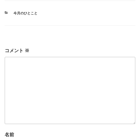
カ
今月のひとこと
テ
ゴ
リ
ー
コメント
※
名前