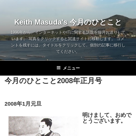
コ
ン
テ
Keith Masuda's 今月のひとこと
ン
ツ
1996年から、インターネットやITに関する話題を毎月お送りして
います。 写真をクリックすると関連サイトに移動します。 コメ
へ
ントを残すには、タイトルをクリックして、個別の記事に移行し
ス
てください。
キ
ッ
メニュー
プ
今月のひとこと2008年正月号
2008年1月元旦
明けまして、おめで
とうございます。