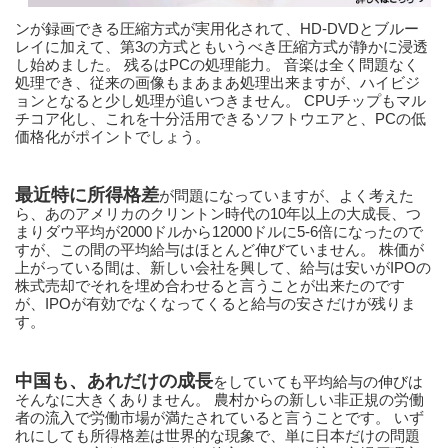
ンが録画できる圧縮方式が実用化されて、HD-DVDとブルー
レイに加えて、第3の方式ともいうべき圧縮方式が静かに浸透
し始めました。 残るはPCの処理能力。 音楽は全く問題なく
処理でき、従来の画像もまあまあ処理出来ますが、ハイビジ
ョンとなると少し処理が追いつきません。 CPUチップもマル
チコア化し、これを十分活用できるソフトウエアと、PCの低
価格化がポイントでしょう。
最近特に所得格差
が問題になっていますが、よく考えた
ら、あのアメリカのクリントン時代の10年以上の大成長、つ
まりダウ平均が2000ドルから12000ドルに5-6倍になったので
すが、この間の平均給与はほとんど伸びていません。 株価が
上がっている間は、新しい会社を興して、給与は安いがIPOの
株式売却でそれを埋め合わせると言うことが出来たのです
が、IPOが有効でなくなってくると給与の安さだけが残りま
す。
中国も、あれだけの成長
をしていても平均給与の伸びは
そんなに大きくありません。 農村からの新しい非正規の労働
者の流入で労働市場が満たされていると言うことです。 いず
れにしても所得格差は世界的な現象で、単に日本だけの問題