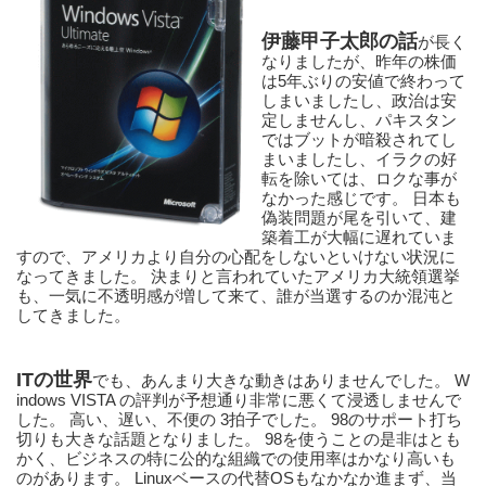
伊藤甲子太郎の話
が長く
なりましたが、昨年の株価
は5年ぶりの安値で終わって
しまいましたし、政治は安
定しませんし、パキスタン
ではブットが暗殺されてし
まいましたし、イラクの好
転を除いては、ロクな事が
なかった感じです。 日本も
偽装問題が尾を引いて、建
築着工が大幅に遅れていま
すので、アメリカより自分の心配をしないといけない状況に
なってきました。 決まりと言われていたアメリカ大統領選挙
も、一気に不透明感が増して来て、誰が当選するのか混沌と
してきました。
ITの世界
でも、あんまり大きな動きはありませんでした。 W
indows VISTA の評判が予想通り非常に悪くて浸透しませんで
した。 高い、遅い、不便の 3拍子でした。 98のサポート打ち
切りも大きな話題となりました。 98を使うことの是非はとも
かく、ビジネスの特に公的な組織での使用率はかなり高いも
のがあります。 Linuxベースの代替OSもなかなか進まず、当