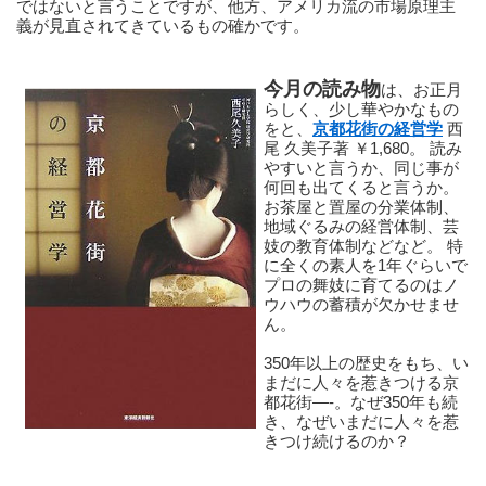
ではないと言うことですが、他方、アメリカ流の市場原理主
義が見直されてきているもの確かです。
今月の読み物
は、お正月
らしく、少し華やかなもの
をと、
京都花街の経営学
 西
尾 久美子著 ￥1,680。 読み
やすいと言うか、同じ事が
何回も出てくると言うか。 
お茶屋と置屋の分業体制、
地域ぐるみの経営体制、芸
妓の教育体制などなど。 特
に全くの素人を1年ぐらいで
プロの舞妓に育てるのはノ
ウハウの蓄積が欠かせませ
ん。
350年以上の歴史をもち、い
まだに人々を惹きつける京
都花街—-。なぜ350年も続
き、なぜいまだに人々を惹
きつけ続けるのか？