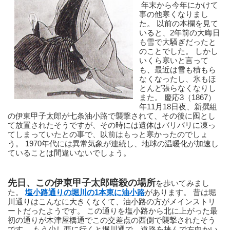
 年末から今年にかけて
事の他寒くなりまし
た。 以前の本欄を見て
いると、2年前の大晦日
も雪で大騒ぎだったと
のことでした。 しかし
いくら寒いと言って
も、最近は雪も積もら
なくなったし、氷もほ
とんど張らなくなりし
また。 慶応3（1867）
年11月18日夜、新撰組
の伊東甲子太郎が七条油小路で襲撃されて、その後に囮とし
て放置されたそうですが、その時には遺体はバリバリに凍っ
てしまっていたとの事で、以前はもっと寒かったのでしょ
う。 1970年代には異常気象が連続し、地球の温暖化が加速し
ていることは間違いないでしょう。
先日、この伊東甲子太郎暗殺の場所
を歩いてみまし
た。 
塩小路通りの堀川の1本東に油小路
があります。 昔は堀
川通りはこんなに大きくなくて、油小路の方がメインストリ
ートだったようです。 この通りを塩小路から北に上がった最
初の通りが木津屋橋通でこの交差点の西側で襲撃されたそう
です。 もう少し西に行くと堀川通で、道路を挟んで左向かい