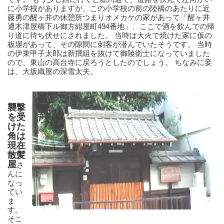
に小学校がありますが、この小学校の前の陸橋のあたりに近
藤勇の醒ヶ井の休憩所つまりオメカケの家があって「醒ヶ井
通木津屋橋下ル御方紺屋町494番地」、ここで酒を飲んでの帰
り道に待ち伏せにされました。 当時は大火で焼けた家に仮の
板塀があって、その隙間に刺客が潜んでいたそうです。 当時
の伊東甲子太郎は新撰組を抜けて御陵衛士になっていました
ので、東山の高台寺に戻ろうとしたのでしょう。 ちなみに妾
は、大坂織屋の深雪太夫。
襲撃
を受
けた
角は
現在
散髪
屋
さ
んに
なっ
てい
ま
す。 
そこ