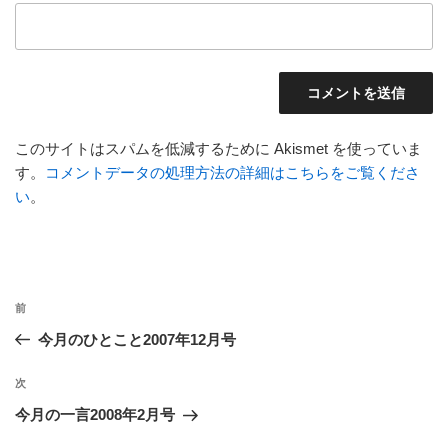
このサイトはスパムを低減するために Akismet を使っていま
す。
コメントデータの処理方法の詳細はこちらをご覧くださ
い
。
投
前
前
稿
の
今月のひとこと2007年12月号
ナ
投
ビ
稿
次
次
ゲ
の
今月の一言2008年2月号
投
ー