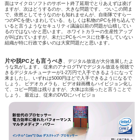
面はマイクロソフトのサポート終了延期でとりあえずは凌げ
ますが、次はどうするのか、大きな問題です。 ついこの間ま
で、依然としてそうなのかも知れませんが、自衛隊ですら一
つのPCを使いまわしている、もしくは私物のPCを持ち込んで
いると言うようなセキュリティ議論以前の問題が山積してい
るのではないかと思います。 ホワイトカラーの生産性アップ
が叫ばれていますが、未だにPCをベースに仕事をしていない
組織が特に行政で多いのは大変問題だと思います。
片や脱PCとも言うべき
、デジタル放送が大分進展したよ
うな気がします。 従来のアナログTVでデジタル放送を視聴で
きるデジタルチューナーが1-2万円で入手できるようになって
来ましたし、いずれは5000円ほどで入手できるようになるで
しょう。 ビデオカメラも、ビデオ録画機もハイビジョン化し
て、コピー問題は残りますが、大体は出揃ったと言うことで
しょう。 最近は、従来のDVDにハイビジョ