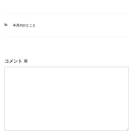
カ
今月のひとこと
テ
ゴ
リ
ー
コメント
※