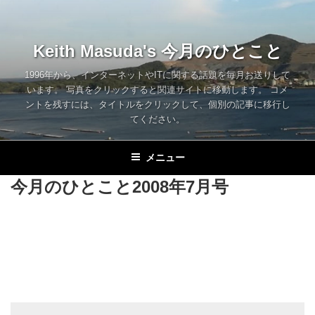
コ
ン
テ
Keith Masuda's 今月のひとこと
ン
ツ
1996年から、インターネットやITに関する話題を毎月お送りして
います。 写真をクリックすると関連サイトに移動します。 コメ
へ
ントを残すには、タイトルをクリックして、個別の記事に移行し
ス
てください。
キ
ッ
メニュー
プ
今月のひとこと2008年7月号