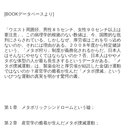
[BOOKデータベースより] 
「ウエスト周囲径、男性８５センチ、女性９０センチ以上は
要注意」。この病理学的根拠のない数値は、今、国際的な批
判にさらされている。しかしなぜ、厚労省はこれを引っ込め
ないのか。それには理由がある。２００８年度から特定健診
という、「メタボ狩り」制度が義務化されるからだ。日本人
はそんなにやせなくてはならないのか？否、日本人はややメ
タボな体型の人が最も長生きするというデータがある。「メ
タボ撲滅運動」は、製薬会社と厚労省が結託した金儲け運動
ではないのか？産官学の癒着が生んだ「メタボ撲滅」という
いびつな運動の真実を明かす驚愕の書。
第１章　メタボリックシンドロームという嘘；
第２章　産官学の癒着が生んだメタボ撲滅運動；