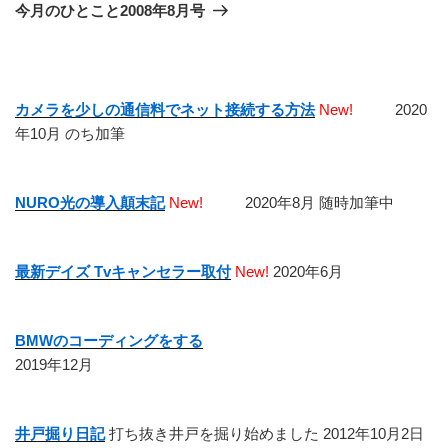
ゲ
の
今月のひとこと2008年8月号
投
ー
稿
シ
ョ
カメラを少しの通信料でネット接続する方法
New!
2020
ン
年10月 のち加筆
NURO光の導入顛末記
New!
2020年8月 随時加筆中
最新デイズ Tvキャンセラー取付
New!
2020年6月
BMWのコーディングをする
2019年12月
井戸掘り日記
打ち抜き井戸を掘り始めました 2012年10月2日