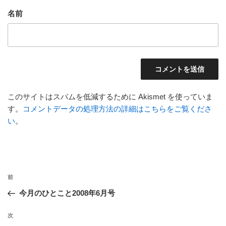
名前
このサイトはスパムを低減するために Akismet を使っていま
す。
コメントデータの処理方法の詳細はこちらをご覧くださ
い
。
投
前
前
稿
の
今月のひとこと2008年6月号
ナ
投
ビ
稿
次
次