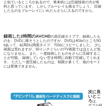
と似ているところがあるので、将来的には圧縮技術の方が有
利と思っています。 しかしブルーレイも残るでしょう。 圧縮
したものをブルーレイにいれたらさらに入るのですから。
録画した2時間のAVCHD
の高圧縮タイプで、録画したも
のを、DVDに移そうとしたのですが、DVDは4Gbのところ5G
bあって、結局DL(両面タイプ、7Gb)にコピーしました。 少し
画面は荒れますが、50インチぐらいのTV画面ではほとんど気
になりません。 また、一度録画したものをさらに圧縮するこ
とが可能。 録画していない空き時間に自動で圧縮してくれま
す。 ただし一度圧縮したものは、制限が多くて、他のモード
には変換できません。
次に良
いとこ
ろ
は、
ダブル録