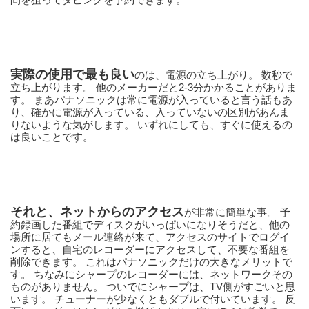
実際の使用で最も良い
のは、電源の立ち上がり。 数秒で
立ち上がります。 他のメーカーだと2-3分かかることがありま
す。 まあパナソニックは常に電源が入っていると言う話もあ
り、確かに電源が入っている、入っていないの区別があんま
りないような気がします。 いずれにしても、すぐに使えるの
は良いことです。
それと、ネットからのアクセス
が非常に簡単な事。 予
約録画した番組でディスクがいっぱいになりそうだと、他の
場所に居てもメール連絡が来て、アクセスのサイトでログイ
ンすると、自宅のレコーダーにアクセスして、不要な番組を
削除できます。 これはパナソニックだけの大きなメリットで
す。 ちなみにシャープのレコーダーには、ネットワークその
ものがありません。 ついでにシャープは、TV側がすごいと思
います。 チューナーが少なくともダブルで付いています。 反