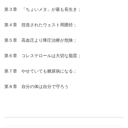
第３章　「ちょいメタ」が最も長生き；
第４章　捏造されたウェスト周囲径；
第５章　高血圧より降圧治療が危険；
第６章　コレステロールは大切な脂質；
第７章　やせていても糖尿病になる；
第８章　自分の体は自分で守ろう 