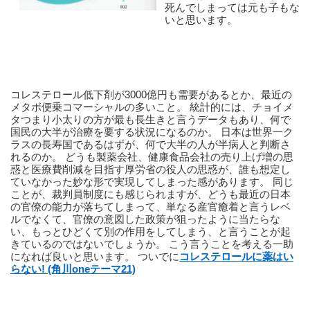
死んでしまっては元も子もな
いと思います。 
コレステロール低下剤が3000億円も需要があるとか、最近の
メタボ便乗コマーシャルの多いこと。 統計的には、チョイメ
タつまり小太りの方が最も長生きと言うデータもあり、何で
国民の大半が治療を要する状況になるのか。 日本は世界一ク
ラスの長寿国であるはずが、何で大半の人が半病人と判断さ
れるのか。 どうも製薬会社、健康食品会社の売り上げ増の思
惑と医療費削減を目指す厚労省の役人の思惑が、誰も想定し
ていなかった妙な形で実現してしまった感があります。 同じ
ことが、裁判員制度にも感じられますが、どうも最近の日本
の官僚の能力が落ちてしまって、単なる産官癒着と言うレベ
ルでなくて、官僚の意図した政策が狙ったように当たらな
い、もっとひどくて別の作用をしてしまう、と言うことが起
きているのではないでしょうか。 こう言うことを考える一助
になれば良いと思います。 ついでに
コレステロールに薬はい
らない! (角川oneテーマ21)