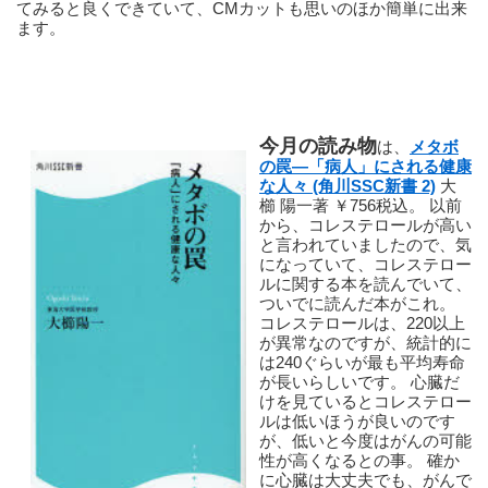
てみると良くできていて、CMカットも思いのほか簡単に出来
ます。 
今月の読み物
は、
メタボ
の罠―「病人」にされる健康
な人々 (角川SSC新書 2)
 大
櫛 陽一著 ￥756税込。 以前
から、コレステロールが高い
と言われていましたので、気
になっていて、コレステロー
ルに関する本を読んでいて、
ついでに読んだ本がこれ。 
コレステロールは、220以上
が異常なのですが、統計的に
は240ぐらいが最も平均寿命
が長いらしいです。 心臓だ
けを見ているとコレステロー
ルは低いほうが良いのです
が、低いと今度はがんの可能
性が高くなるとの事。 確か
に心臓は大丈夫でも、がんで