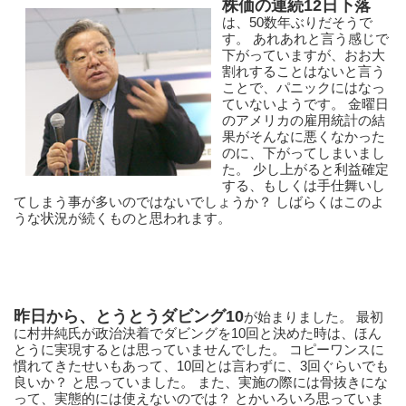
株価の連続12日下落
は、50数年ぶりだそうで
す。 あれあれと言う感じで
下がっていますが、おお大
割れすることはないと言う
ことで、パニックにはなっ
ていないようです。 金曜日
のアメリカの雇用統計の結
果がそんなに悪くなかった
のに、下がってしまいまし
た。 少し上がると利益確定
する、もしくは手仕舞いし
てしまう事が多いのではないでしょうか？ しばらくはこのよ
うな状況が続くものと思われます。
昨日から、とうとうダビング10
が始まりました。 最初
に村井純氏が政治決着でダビングを10回と決めた時は、ほん
とうに実現するとは思っていませんでした。 コピーワンスに
慣れてきたせいもあって、10回とは言わずに、3回ぐらいでも
良いか？ と思っていました。 また、実施の際には骨抜きにな
って、実態的には使えないのでは？ とかいろいろ思っていま