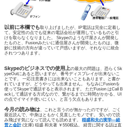
以前に本欄でも
取り上げましたが、IP電話は完全に定着し
て。安定性の点でも従来の電話会社が運用しているものと引
けを取らなくなりました。 SkypeのようなIT屋さんが開発し
たものと、Fusionみたいに通信屋さんが開発したものは、微
妙に技術の方向が違っていて戸惑いますが、それなりに統合
されつつあります。 
Skypeのビジネスでの使用上
の最大の問題は、恐らくSk
ypeOutにあると思いますが、番号ディスプレイが出来ないこ
とです。 一応注意書きには出来ないこともあります、と書か
れていますが、どうやっても出来ません。 ちなみにFusionを
使ってSkypeで通話すると表示されます。 ただFusion はCall B
ackして通話する方式なので、繋がるまでに時間がかかる、UI
の点でイマイチ使いにくい、と言う欠点もあります。
今月の読み物は
、これと言うのが無かったのですが、ごく
最近読んで、中身はともかく見直したモノです。 安いので読
み飛ばす気になって読んでも読めます。 
稲盛和夫の実学―経
営と会計
 (文庫) 稲盛 和夫著 ￥550税込。 経営に関する話は直