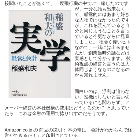
接聞いたことが無くて、一度飛行機の中でご一緒したのです
が、十分な
話も出来なく
て、感覚的にはあまり好き
な人物ではなかったのです
が、これを読んでいると自
分と同じようなことを言っ
ていると今更ながらに見直
しました。 物凄く偉いヒト
なので、一緒には出来ませ
んが、創業当時の話などは
実感として分かります。 技
術視点の経営と言うのは大
体同じようなものになるの
かも知れません。 
面白いのは、浮利は追わな
い、投機はしないと言い切
っているにも関わらず、ア
メーバー経営の本社機構の費用はどうするのか？ と思ってい
たら、これは金融の運用で捻り出すのだそうです。 
Amazon.co.jp の 商品の説明： 本の帯に「会計がわからんで経
営ができるか！」と印刷されている。 