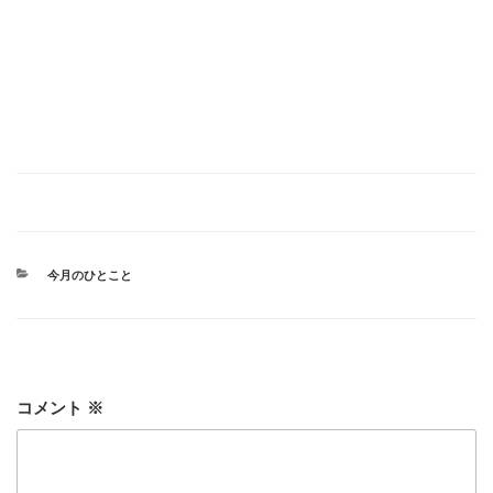
カ
今月のひとこと
テ
ゴ
リ
ー
コメント
※