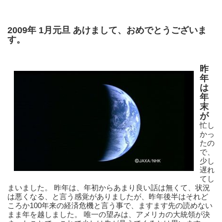
2009年 1月元旦 あけまして、おめでとうございま
す。
昨
年
は
年
末
が
忙し
かっ
たの
で、
少し
遅れ
てし
まいました。 昨年は、年初からあまり良い話は無くて、状況
は悪くなる、と言う感覚がありましたが、昨年後半はそれど
ころか100年来の経済危機と言う事で、ますます先の読めない
まま年を越しました。 唯一の望みは、アメリカの大統領が決