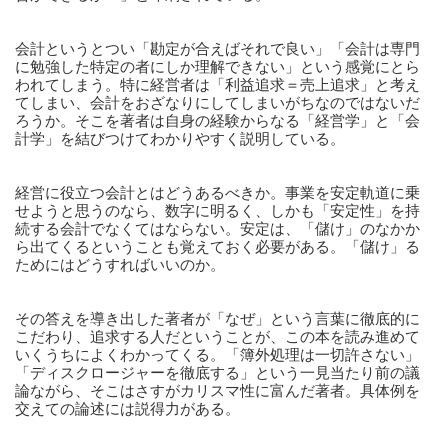
会計というとつい「勘定が合えばそれで良い」「会計は専門
に勉強した特定の者にしか理解できない」という感覚にとら
われてしまう。特に経営者は「利益追求＝売上追求」と考え
てしまい、会計をおざなりにしてしまいがちなのではないだ
ろうか。そこを著者は自身の経験からなる「経営学」と「会
計学」を結びつけてわかりやすく説明している。 
経営に役立つ会計とはどうあるべきか。事業を安定軌道に乗
せようと思うのなら、数字に明るく、しかも「安定性」を持
続する会計でなくてはならない。安定は、「儲け」のなかか
ら出てくるということも覚えておく必要がある。「儲け」る
ためにはどうすればいいのか。 
その答えを導き出した著者が「なぜ」という言葉に徹底的に
こだわり、追求する人だということが、この本を読み進めて
いくうちによくわかってくる。「簿外処理は一切許さない」
「ディスクロージャーを徹底する」という一見当たり前の議
論ながら、そこはさすがカリスマ性に富んだ著者。具体例を
交えての論述には説得力がある。 