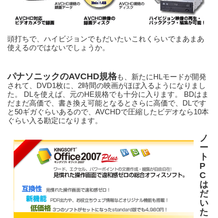
頭打ちで、ハイビジョンでもだいたいこれくらいでまあまあ
使えるのではないでしょうか。
パナソニックのAVCHD規格
も、新たにHLモードが開発
されて、DVD1枚に、2時間の映画がほぼ入るようになりまし
た。 DLを使えば、元のHE規格でも十分に入ります。 BDはま
だまだ高価で、書き換え可能となるとさらに高価で、DLです
と50ギガぐらいあるので、AVCHDで圧縮したビデオなら10本
ぐらい入る勘定になります。
ノ
ー
ト
P
C
は
だ
い
た