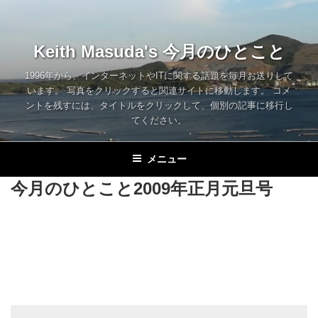
コ
ン
テ
Keith Masuda's 今月のひとこと
ン
ツ
1996年から、インターネットやITに関する話題を毎月お送りして
います。 写真をクリックすると関連サイトに移動します。 コメ
へ
ントを残すには、タイトルをクリックして、個別の記事に移行し
ス
てください。
キ
ッ
メニュー
プ
今月のひとこと2009年正月元旦号