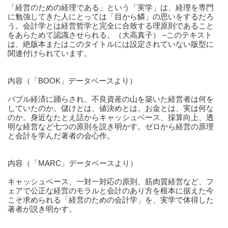
「経営のための経理である」という「実学」は、経理を専門
に勉強してきた人にとっては「目から鱗」の思いをするだろ
う。会計学とは経営哲学と完全に合致する理原則であること
をあらためて認識させられる。（大高真子） –このテキスト
は、絶版本またはこのタイトルには設定されていない版型に
関連付けられています。 
内容（「BOOK」データベースより）
バブル経済に踊らされ、不良資産の山を築いた経営者は何を
していたのか。儲けとは、値決めとは、お金とは、実は何な
のか。身近なたとえ話からキャッシュベース、採算向上、透
明な経営など七つの原則を説き明かす。ゼロから経営の原理
と会計を学んだ著者の会心作。 
内容（「MARC」データベースより）
キャッシュベース、一対一対応の原則、筋肉質経営など、フ
ェアで公正な経営のモラルと会計のあり方を根本に据えた今
こそ求められる「経営のための会計学」を、実学で体得した
著者が説き明かす。 