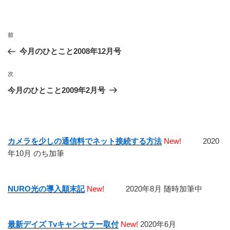
投
前
前
稿
の
今月のひとこと2008年12月号
ナ
投
ビ
稿
次
次
ゲ
の
今月のひとこと2009年2月号
投
ー
稿
シ
ョ
カメラを少しの通信料でネット接続する方法
New!
2020
ン
年10月 のち加筆
NURO光の導入顛末記
New!
2020年8月 随時加筆中
最新デイズ Tvキャンセラー取付
New!
2020年6月