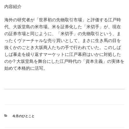
内容紹介
海外の研究者が「世界初の先物取引市場」と評価する江戸時
代、大坂堂島の米市場。米を証券化した「米切手」が、現在
の証券市場と同じように、「米切手」の先物取引という、ま
ったくヴァーチャルな売り買いとして、まさに生き馬の目を
抜くかのごとき大坂商人たちの手で行われていた。このしば
しば暴走を繰り返すマーケットに江戸幕府はいかに対処した
のか? 大坂堂島を舞台にした江戸時代の「資本主義」の実体を
始めて本格的に活写。
カ
今月のひとこと
テ
ゴ