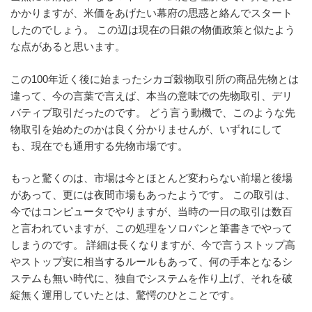
かかりますが、米価をあげたい幕府の思惑と絡んでスタート
したのでしょう。 この辺は現在の日銀の物価政策と似たよう
な点があると思います。
この100年近く後に始まったシカゴ穀物取引所の商品先物とは
違って、今の言葉で言えば、本当の意味での先物取引、デリ
バティブ取引だったのです。 どう言う動機で、このような先
物取引を始めたのかは良く分かりませんが、いずれにして
も、現在でも通用する先物市場です。
もっと驚くのは、市場は今とほとんど変わらない前場と後場
があって、更には夜間市場もあったようです。 この取引は、
今ではコンピュータでやりますが、当時の一日の取引は数百
と言われていますが、この処理をソロバンと筆書きでやって
しまうのです。 詳細は長くなりますが、今で言うストップ高
やストップ安に相当するルールもあって、何の手本となるシ
ステムも無い時代に、独自でシステムを作り上げ、それを破
綻無く運用していたとは、驚愕のひとことです。