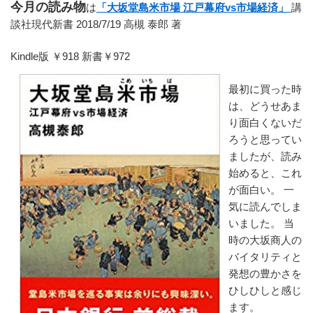
今月の読み物
は
「大坂堂島米市場 江戸幕府vs市場経済」
講
談社現代新書 2018/7/19 高槻 泰郎 著
Kindle版 ￥918 新書￥972
最初に買った時
は、どうせあま
り面白くないだ
ろうと思ってい
ましたが、読み
始めると、これ
が面白い。 一
気に読んでしま
いました。 当
時の大坂商人の
バイタリティと
発想の豊かさを
ひしひしと感じ
ます。