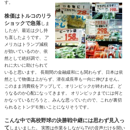
す。
株価はトルコのリラ
ショックで急落
しま
したが、最近は少し持
ち直したようです。 ア
メリカはトランプ減税
が効いているのか、依
然として絶好調で、こ
れに大いに助けられて
いると思います。 長期間の金融緩和にも関わらず、日本は依
然として物価は上がらず、潜在成長率も一向に伸びません。
このまま消費税をアップして、オリンピックが終われば、ど
うなるのか心配になってきます。 オリンピックまでには何と
かなっているだろうと、みんな思っていたので、これが裏切
られるとトンデモ無いことになりそうです。
こんな中で高校野球の決勝戦中継には思わず見入っ
て
しまいました。 実際は作業をしながらTVの音声だけを聞い