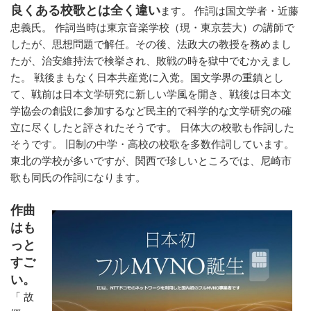
良くある校歌とは全く違い
ます。 作詞は国文学者・近藤
忠義氏。 作詞当時は東京音楽学校（現・東京芸大）の講師で
したが、思想問題で解任。その後、法政大の教授を務めまし
たが、治安維持法で検挙され、敗戦の時を獄中でむかえまし
た。 戦後まもなく日本共産党に入党。国文学界の重鎮とし
て、戦前は日本文学研究に新しい学風を開き、戦後は日本文
学協会の創設に参加するなど民主的で科学的な文学研究の確
立に尽くしたと評されたそうです。 日体大の校歌も作詞した
そうです。 旧制の中学・高校の校歌を多数作詞しています。
東北の学校が多いですが、関西で珍しいところでは、尼崎市
歌も同氏の作詞になります。
作曲
はも
っと
すご
い。
「 故