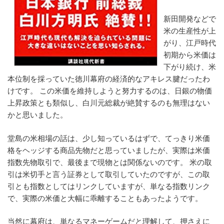
新田開発などで
米の生産性が上
がり、江戸時代
初期から米価は
下がり続け、米
本位制を採っていた徳川幕府の経済的なアキレス腱だったわ
けです。 この米価を維持しようと努力するのは、日銀の物価
上昇政策とも類似し、白川元総裁が絶賛するのも無理はない
かと思いました。
堂島の米相場の話は、少し知っているはずで、てっきり米価
格をヘッジする商品先物だと思っていましたが、実際は米価
指数先物取引で、最後まで現物とは関係ないのです。 米の取
引は米切手と言う証券として取引していたのですが、この取
引とも指数としてはリンクしていますが、単なる指数リンク
で、実際の米価と大幅に乖離することもあったようです。
当然に幕府は、単なるマネーゲームだと理解して、押さえに