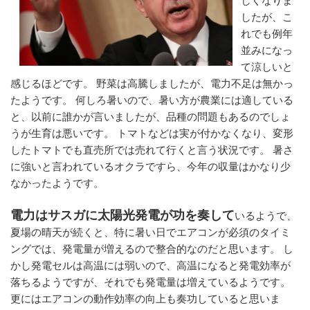
しくなりま
したが、こ
れでも例年
並みになっ
て涼しいと
感じるほどです。 野菜は高騰しましたが、電力不足は無かっ
たようです。 何しろ暑いので、暑い方が農業には適している
と、以前に誰かが言いましたが、品種の問題もあるのでしょ
うが生育は悪いです。 トマトなどは実が付かなくなり、変形
したトマトでも直売所では売れて行くと言う状況です。 暑さ
に強いと言われているオクラですら、今年の収量はかなり少
なかったようです。
電力はサスガに太陽光発電が功を奏して
いるようで、
夏場の晴天が続くと、特に暑い日でエアコンが必須のタイミ
ングでは、発電量が増えるので整合的なのだと思います。 し
かし発電セルは高温には弱いので、高温になると発電効率が
落ちるようですが、それでも発電量は増えているようです。
更にはエアコンの動作効率の向上も奏功していると思いま