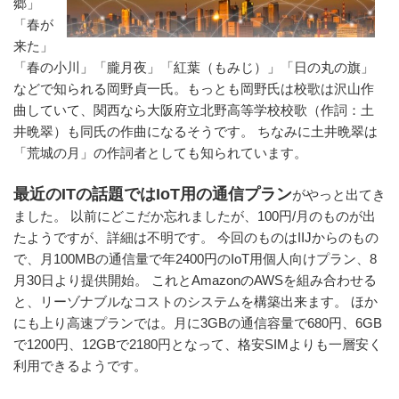
郷」
「春が
来た」
「春の小川」「朧月夜」「紅葉（もみじ）」「日の丸の旗」
などで知られる岡野貞一氏。もっとも岡野氏は校歌は沢山作
曲していて、関西なら大阪府立北野高等学校校歌（作詞：土
井晩翠）も同氏の作曲になるそうです。 ちなみに土井晩翠は
「荒城の月」の作詞者としても知られています。
最近のITの話題ではIoT用の通信プラン
がやっと出てき
ました。 以前にどこだか忘れましたが、100円/月のものが出
たようですが、詳細は不明です。 今回のものはIIJからのもの
で、月100MBの通信量で年2400円のIoT用個人向けプラン、8
月30日より提供開始。 これとAmazonのAWSを組み合わせる
と、リーゾナブルなコストのシステムを構築出来ます。 ほか
にも上り高速プランでは。月に3GBの通信容量で680円、6GB
で1200円、12GBで2180円となって、格安SIMよりも一層安く
利用できるようです。