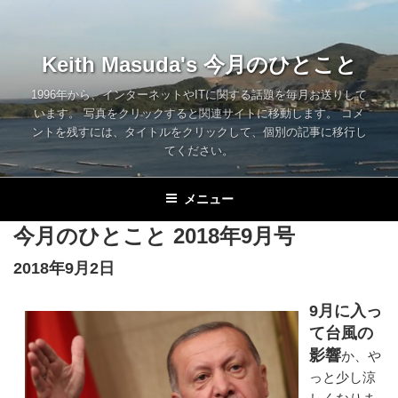
コ
ン
テ
Keith Masuda's 今月のひとこと
ン
ツ
1996年から、インターネットやITに関する話題を毎月お送りして
います。 写真をクリックすると関連サイトに移動します。 コメ
へ
ントを残すには、タイトルをクリックして、個別の記事に移行し
ス
てください。
キ
ッ
メニュー
プ
今月のひとこと 2018年9月号
2018年9月2日
9月に入っ
て台風の
影響
か、や
っと少し涼