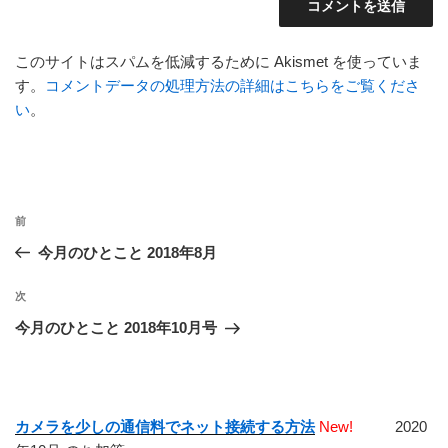
このサイトはスパムを低減するために Akismet を使っていま
す。
コメントデータの処理方法の詳細はこちらをご覧くださ
い
。
投
前
前
稿
の
今月のひとこと 2018年8月
ナ
投
ビ
稿
次
次
ゲ
の
今月のひとこと 2018年10月号
投
ー
稿
シ
ョ
カメラを少しの通信料でネット接続する方法
New!
2020
ン