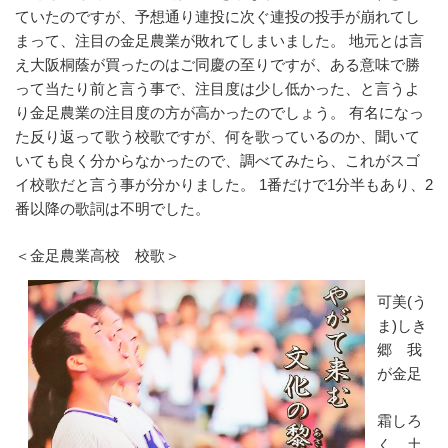
ていたのですが、予想通り連投に次ぐ連投の投手が崩れてし
まって、注目の金足農業が敗れてしまいました。 地元とは言
え大阪桐蔭が買ったのはご同慶の至りですが、ある意味で勝
って当たり前と言う事で、注目度は少し低かった、と言うよ
り金足農業の注目度の方が高かったのでしょう。 有名になっ
た反り返って歌う校歌ですが、何を歌っているのか、聞いて
いても良く分からなかったので、調べてみたら、これがスゴ
イ校歌だと言う事が分かりました。 1番だけで1分半もあり、2
番以降の歌詞は不明でした。
＜金足農業高校 校歌＞
可美(う
ま)しき
郷 我
が金足
霜しろ
く 土