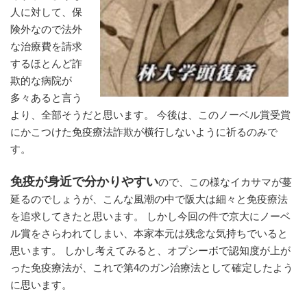
人に対して、保
険外なので法外
な治療費を請求
するほとんど詐
欺的な病院が
多々あると言う
より、全部そうだと思います。 今後は、このノーベル賞受賞
にかこつけた免疫療法詐欺が横行しないように祈るのみで
す。
免疫が身近で分かりやすい
ので、この様なイカサマが蔓
延るのでしょうが、こんな風潮の中で阪大は細々と免疫療法
を追求してきたと思います。 しかし今回の件で京大にノーベ
ル賞をさらわれてしまい、本家本元は残念な気持ちでいると
思います。 しかし考えてみると、オプシーボで認知度が上が
った免疫療法が、これで第4のガン治療法として確定したよう
に思います。