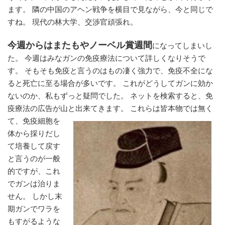
ます。 隣の中国のアヘン戦争を横目で見ながら、今と同じで
すね。 現代の林大学、交渉官頑張れ。
今週からはまたもやノーベル賞週間
になってしまいし
た。 今週はみなガンの免疫療法について詳しくなりそうで
す。 そもそも免疫と言うのはもの凄く強力で、免疫不全にな
ると死亡に至る場合が多いです。 これがどうしてガンに効か
ないのか、私もずっと疑問でした。 ネットを検索すると、免
疫療法の広告が山と出来て
きます。 これらは皆本物では無く
て、免疫細胞を
体から採りだし
て培養して戻す
と言うのが一般
的ですが、これ
でガンは治りま
せん。 しかし末
期ガンでワラを
もすがるような