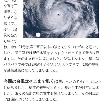
今週は三
連発にな
りそうな
感じで、
今年は台
風の当た
り年です
ね。 特に21号は第二室戸以来の強さで、久々に怖いと思いま
した。 第二室戸は紀伊水道をまっすぐ上がってきて勢力は衰
えずに、そのまま神戸に抜けました。 家はミシミシ、壁土は
バラバラで外では2階の瓦がどんどん落ちてきて、1階の屋根
が滅茶滅茶になってしまいました。
今回の台風はそこまで酷くは
無かったのですが、瓦は少
し落ちました。 樹木の被害が大きく、傾いた木が何本が出ま
した。 近くの名所の桜の古木も倒れてしまって、その付近だ
けは歯抜けになってしまいました。