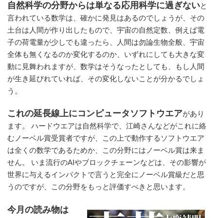
自然科学の分野からは単なる応用科学に過ぎない
と
言われている数学は、確かに発見はあるのでしょうが、その
土台は人間が作り出したもので、宇宙の自然定数、例えば電
子の荷電量が少しでも違ったら、人間は勿論生物全般、宇宙
全体も無くなるのか変化するのか、いずれにしても大きな変
動に見舞われますが、数学はそうなったとしても、もし人間
が生き延びれていれば、その変化しないことが分かるでしょ
う。
これの延長線上にコンピュータソフトウエア
があり
ます。 ハードウエアは自然科学で、江崎さんなどがこれに絡
むノーベル賞受賞者ですが、この上で動作するソフトウエア
は全くの数学であるためか、この分野にはノーベル賞は来ま
せん。 いま流行のAIやブロックチェーンなどは、その影響が
世界に与えるインパクトで言うと完全にノーベル賞級だと思
うのですが、この分野をもっと評価すべきと思います。
今月の読み物は