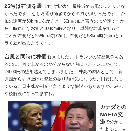
25号は右側を通ったせいか
、最接近でも風はほとんどな
かったです。 むしろ通り過ぎてからの風が強かったです。 台
風の速度が50kmにあがると、30mの風と言うのは分速ですか
ら、時速になおすと108km/時となり、単純な計算をすると、
これが左側だと258km/時(72m)、右側だと58km/時(16m)とエ
ラく差が出るようです。
台風と同時に株価も
来ました。 トランプの貿易戦争もあ
るのに、何で上がるのか分からない内にドンドン上がって、
24000円の壁を越えてしまいました。 株高の原因として、新
興国から引き上げた資産の振り向け先になった、円安になっ
ている、日本株が割安と言うような解説がありますが、みん
な後解説になってますね。
カナダとの
NAFTA交
渉
で分かっ
たように、古