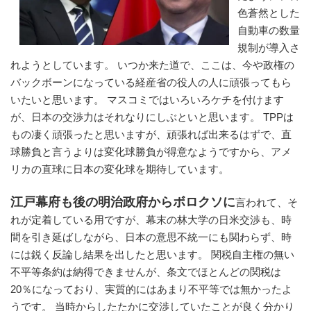
色蒼然とした
自動車の数量
規制が導入さ
れようとしています。 いつか来た道で、ここは、今や政権の
バックボーンになっている経産省の役人の人に頑張ってもら
いたいと思います。 マスコミではいろいろケチを付けます
が、日本の交渉力はそれなりにしぶといと思います。 TPPは
もの凄く頑張ったと思いますが、頑張れば出来るはずで、直
球勝負と言うよりは変化球勝負が得意なようですから、アメ
リカの直球に日本の変化球を期待しています。
江戸幕府も後の明治政府からボロクソに
言われて、そ
れが定着している用ですが、幕末の林大学の日米交渉も、時
間を引き延ばしながら、日本の意思不統一にも関わらず、時
には鋭く反論し結果を出したと思います。 関税自主権の無い
不平等条約は納得できませんが、条文でほとんどの関税は
20％になっており、実質的にはあまり不平等では無かったよ
うです。 当時からしたたかに交渉していたことが良く分かり