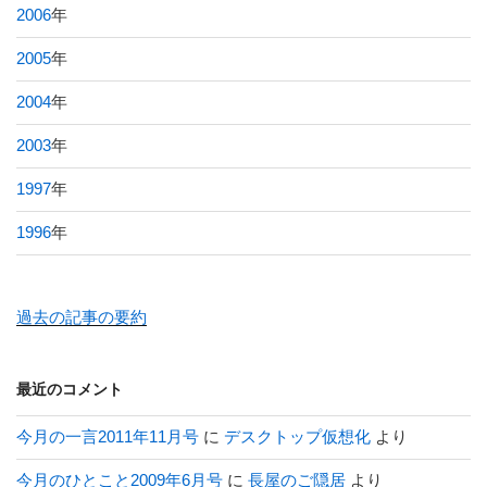
2006
年
2005
年
2004
年
2003
年
1997
年
1996
年
過去の記事の要約
最近のコメント
今月の一言2011年11月号
に
デスクトップ仮想化
より
今月のひとこと2009年6月号
に
長屋のご隠居
より