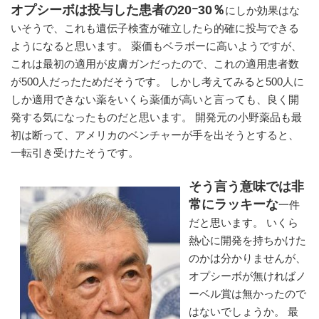
オプシーボは投与した患者の20ｰ30％
にしか効果はな
いそうで、これも遺伝子検査が確立したら的確に投与できる
ようになると思います。 薬価もベラボーに高いようですが、
これは最初の適用が皮膚ガンだったので、これの適用患者数
が500人だったためだそうです。 しかし考えてみると500人に
しか適用できない薬をいくら薬価が高いと言っても、良く開
発する気になったものだと思います。 開発元の小野薬品も最
初は断って、アメリカのベンチャーが手を出そうとすると、
一転引き受けたそうです。
そう言う意味では非
常にラッキーな
一件
だと思います。 いくら
熱心に開発を持ちかけた
のかは分かりませんが、
オプシーボが無ければノ
ーベル賞は無かったので
はないでしょうか。 最