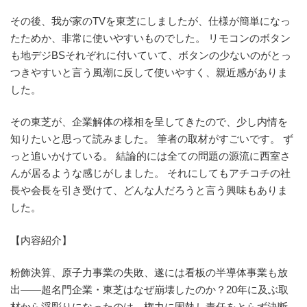
その後、我が家のTVを東芝にしましたが、仕様が簡単になっ
たためか、非常に使いやすいものでした。 リモコンのボタン
も地デジBSそれぞれに付いていて、ボタンの少ないのがとっ
つきやすいと言う風潮に反して使いやすく、親近感がありま
した。
その東芝が、企業解体の様相を呈してきたので、少し内情を
知りたいと思って読みました。 筆者の取材がすごいです。 ず
っと追いかけている。 結論的には全ての問題の源流に西室さ
んが居るような感じがしました。 それにしてもアチコチの社
長や会長を引き受けて、どんな人だろうと言う興味もありま
した。
【内容紹介】
粉飾決算、原子力事業の失敗、遂には看板の半導体事業も放
出――超名門企業・東芝はなぜ崩壊したのか？20年に及ぶ取
材から浮彫りになったのは、権力に固執し責任をとらず決断