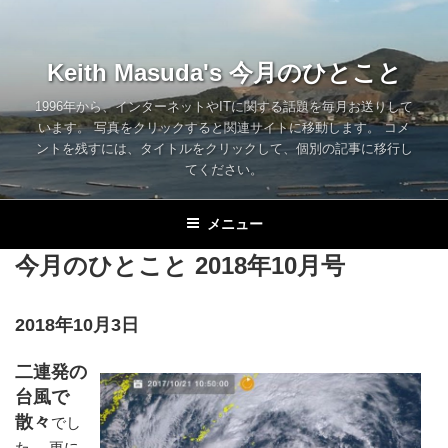
コ
ン
テ
Keith Masuda's 今月のひとこと
ン
ツ
1996年から、インターネットやITに関する話題を毎月お送りして
います。 写真をクリックすると関連サイトに移動します。 コメ
へ
ントを残すには、タイトルをクリックして、個別の記事に移行し
ス
てください。
キ
ッ
メニュー
プ
今月のひとこと 2018年10月号
2018年10月3日
二連発の
台風で
散々
でし
た。 更に