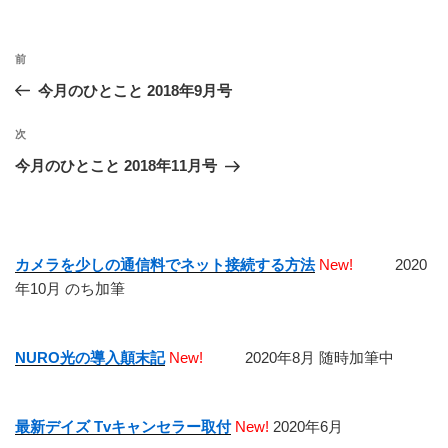
投
前
前
稿
の
今月のひとこと 2018年9月号
ナ
投
ビ
稿
次
次
ゲ
の
今月のひとこと 2018年11月号
投
ー
稿
シ
ョ
カメラを少しの通信料でネット接続する方法
New!
2020
ン
年10月 のち加筆
NURO光の導入顛末記
New!
2020年8月 随時加筆中
最新デイズ Tvキャンセラー取付
New!
2020年6月