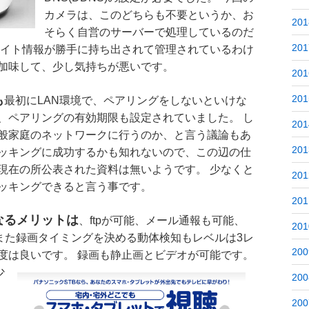
カメラは、このどちらも不要というか、お
201
そらく自営のサーバーで処理しているのだ
201
サイト情報が勝手に持ち出されて管理されているわけ
加味して、少し気持ちが悪いです。
201
も
201
最初にLAN環境で、ペアリングをしないといけな
、ペアリングの有効期限も設定されていました。 し
201
般家庭のネットワークに行うのか、と言う議論もあ
201
ッキングに成功するかも知れないので、この辺の仕
現在の所公表された資料は無いようです。 少なくと
201
ッキングできると言う事です。
201
なるメリットは
、ftpが可能、メール通報も可能、
201
 また録画タイミングを決める動体検知もレベルは3レ
200
度は良いです。 録画も
静止画とビデオが可能です。
少
200
200