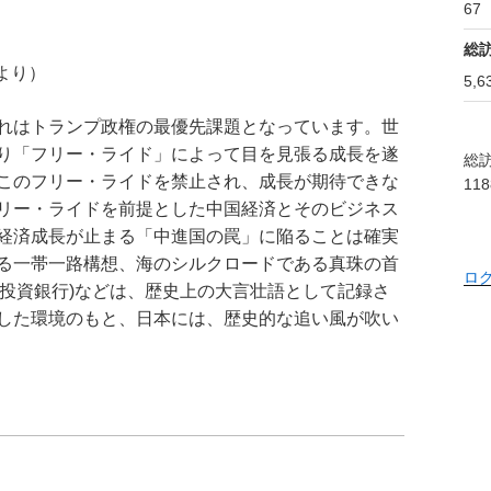
67
総
より）
5,6
れはトランプ政権の最優先課題となっています。世
り「フリー・ライド」によって目を見張る成長を遂
総訪
このフリー・ライドを禁止され、成長が期待できな
118
リー・ライドを前提とした中国経済とそのビジネス
経済成長が止まる「中進国の罠」に陥ることは確実
る一帯一路構想、海のシルクロードである真珠の首
ロ
フラ投資銀行)などは、歴史上の大言壮語として記録さ
した環境のもと、日本には、歴史的な追い風が吹い