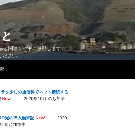
こと
すると関連サイトに移動します。
ください。
索
メラを少しの通信料でネット接続する
法
New!
2020年10月 のち加筆
URO光の導入顛末記
New!
2020
月 随時加筆中