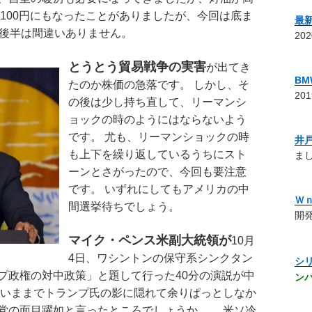
100円にもなったことがありましたが、今回は底ま
最
台後半は間違いありません。
20
とうとう貿易戦争の実害
が出てき
B
たのか株価の急落です。 しかし、そ
20
の後は少し持ち直して、リーマンシ
ョックの時のようにはならないよう
です。 尤も、リーマンショックの時
井
も上下を繰り返しているうちにスト
まし
ーンとさがったので、今回も要注意
です。 いずれにしてもアメリカの中
Ｗ
間選挙待ちでしょう。
開発
マイク・ペンス米副大統領が
10月
4日、ワシントンの保守系シンクタン
シ
プ政権の対中政策」と題して行った40分の演説が中
ン
 いままでトランプ氏の影に隠れて余りぱっとしなか
党の面目躍如と言ったところでしょうか。 、米ソ冷