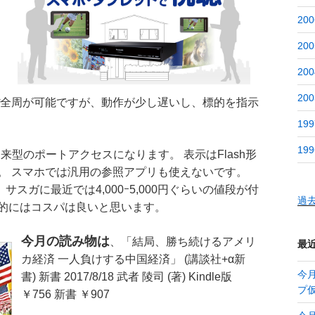
200
200
200
200
ぼ全周が可能ですが、動作が少し遅いし、標的を指示
。
199
199
来型のポートアクセスになります。 表示はFlash形
。 スマホでは汎用の参照アプリも使えないです。
 サスガに最近では4,000ｰ5,000円ぐらいの値段が付
過
的にはコスパは良いと思います。
今月の読み物は
、「結局、勝ち続けるアメリ
最
カ経済 一人負けする中国経済」 (講談社+α新
今月
書) 新書 2017/8/18 武者 陵司 (著) Kindle版
プ
￥756 新書 ￥907