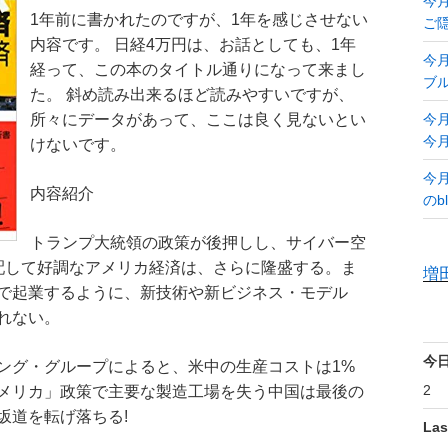
今月
1年前に書かれたのですが、1年を感じさせない
ご
内容です。 日経4万円は、お話としても、1年
今月
経って、この本のタイトル通りになって来まし
ブ
た。 斜め読み出来るほど読みやすいですが、
所々にデータがあって、ここは良く見ないとい
今月
今月
けないです。
今月
内容紹介
のbl
トランプ大統領の政策が後押しし、サイバー空
配して好調なアメリカ経済は、さらに隆盛する。ま
増
で起業するように、新技術や新ビジネス・モデル
れない。
今
ング・グループによると、米中の生産コストは1%
2
メリカ」政策で主要な製造工場を失う中国は最後の
坂道を転げ落ちる!
Las