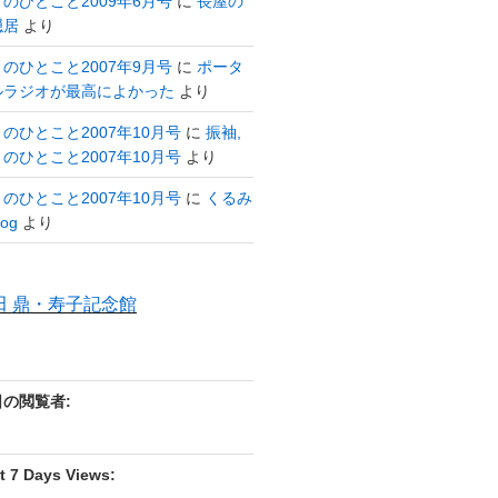
のひとこと2009年6月号
に
長屋の
隠居
より
のひとこと2007年9月号
に
ポータ
ルラジオが最高によかった
より
のひとこと2007年10月号
に
振袖,
のひとこと2007年10月号
より
のひとこと2007年10月号
に
くるみ
og
より
田 鼎・寿子記念館
日の閲覧者:
t 7 Days Views: