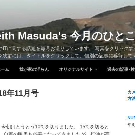
eith Masuda's 今月のひと
トやITに関する話題を毎月お送りしています。 写真をクリック
を残すには、タイトルをクリックして、個別の記事に移行して
ホーム
我が家の洋らん
オリジナルサイト
過去の記事･検
18年11月号
カ
方
N
年8
、今朝はとうとう10℃を切りました。 15℃を切ると
、自室の暖房も必要になってきましたが、灯油が高