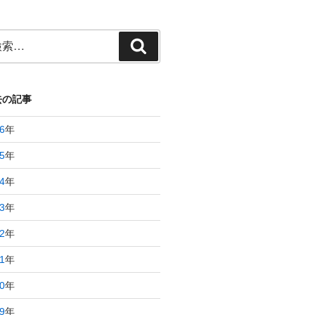
検
索
去の記事
6
年
5
年
4
年
3
年
2
年
1
年
0
年
9
年