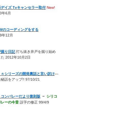
新デイズ Tvキャンセラー取付
New!
20年6月
MWのコーディングをする
19年12月
戸掘り日記
打ち抜き井戸を掘り始め
た 2012年10月2日
ｎｎシリーズの開発裏話と言い訳け
―
秘話をアップ!! 97/10/21
－
リコンバレーだより復刻版
シリコ
バレーの今昔
誤字の修正 99/4/9