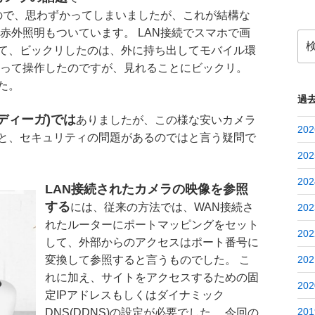
たので、思わずかってしまいましたが、これが結構な
赤外照明もついています。 LAN接続でスマホで画
検
て、ビックリしたのは、外に持ち出してモバイル環
索:
違って操作したのですが、見れることにビックリ。
た。
過
ディーガ)では
ありましたが、この様な安いカメラ
202
と、セキュリティの問題があるのではと言う疑問で
202
202
LAN接続されたカメラの映像を参照
する
には、従来の方法では、WAN接続さ
202
れたルーターにポートマッピングをセット
202
して、外部からのアクセスはポート番号に
変換して参照すると言うものでした。 こ
202
れに加え、サイトをアクセスするための固
202
定IPアドレスもしくはダイナミック
201
DNS(DDNS)の設定が必要でした。 今回の