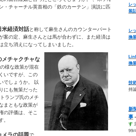
レッ
ン・チャーチル英首相の「鉄のカーテン」演説に匹
装
日米経済対話
と称して麻生さんのカウンターパート
レッ
が案の定、麻生さんとは馬が合わずに、また経済は
換
は立ち消えになってしまいました。
Li
のメチャクチャな
換
の様な政策が混在
くいですが、この
いでしょうか。 以
技
持論
りにも無策だった
 トランプ氏のメチ
なまともな政策が
新
権の評価は、そこ
事
す。
す
99/
カメラの話題
で