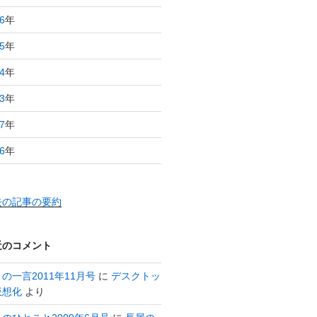
6
年
5
年
4
年
3
年
7
年
6
年
去の記事の要約
近のコメント
の一言2011年11月号
に
デスクトッ
仮想化
より