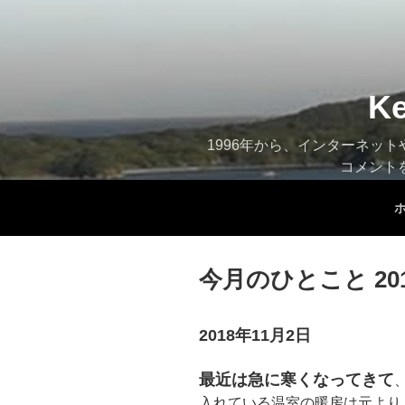
コ
ン
テ
ン
ツ
K
へ
ス
1996年から、インターネッ
キ
コメント
ッ
プ
今月のひとこと 20
2018年11月2日
最近は急に寒くなってきて
入れている温室の暖房は元より