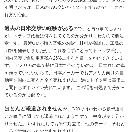
年明けからは、日米のTAG交渉がスタートするので、これの
行方が心配。
過去の日米交渉の経験がある
ので、と言う事でしょう
が、トランプ政権は何をしてくるのか分かりませんので要注
意です。 最近GMが輸入関税のお陰で材料が高騰し、工場の
閉鎖を発表しましたが、これを逆手にとってトランプ氏は、
国内保護で自動車関税を25%にすると脅しをかけてきていま
す。 アメリカの車が特に日本で売れないのは、日本向けの車
を作っていないからで、日本メーカーでもアメリカ向けの自
動車を国内に売ると全く売れません。 逆にドイツ車は高価に
も関わらずドンドン売れています。 この辺を何処まで分かっ
ているのか心配です。
ほとんど報道されません
が、G20ではいわゆる仮想通貨
とか暗号に関しても議論されたようですが、中身が良く分か
りません。 いずれにしても米中対立で、他のテーマはそれど
ころでは無かったのかも知れません。