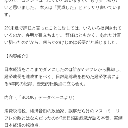
なので、コメントはしにくいと思いますが、もう少し知りた
いと思いました。 本人は「賛成した」とアッサリ書いていま
す。
2%未達で辞任と言ったことに対しては、いろいろ批判されて
いるのか、弁明が目立ちます。 辞任はともかく、あれだけ言
い切ったのだから、何らかのけじめは必要だと感じました。
【内容紹介】
日本経済をここまでダメにしたのは誰か? デフレから脱却し、
経済成長を達成するべく、日銀副総裁を務めた経済学者によ
る5年間の記録。歴史的転換点に立ち会え。
内容（「BOOK」データベースより）
消費税増税、経済音痴の政治家、誤解だらけのマスコミ…リ
フレの敵とはなんだったのか?元日銀副総裁が語る本音。実録!
日本経済の転換点。