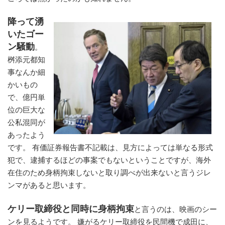
降って湧
いたゴー
ン騒動
。
桝添元都知
事なんか細
かいもの
で、億円単
位の巨大な
公私混同が
あったよう
です。 有価証券報告書不記載は、見方によっては単なる形式
犯で、逮捕するほどの事案でもないということですが、海外
在住のため身柄拘束しないと取り調べが出来ないと言うジレ
ンマがあると思います。
ケリー取締役と同時に身柄拘束
と言うのは、映画のシー
ンを見るようです。 嫌がるケリー取締役を民間機で成田に、