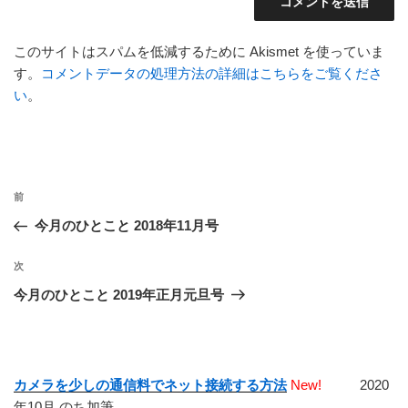
このサイトはスパムを低減するために Akismet を使っていま
す。
コメントデータの処理方法の詳細はこちらをご覧くださ
い
。
投
前
前
稿
の
今月のひとこと 2018年11月号
ナ
投
ビ
稿
次
次
ゲ
の
今月のひとこと 2019年正月元旦号
投
ー
稿
シ
ョ
カメラを少しの通信料でネット接続する方法
New!
2020
ン
年10月 のち加筆