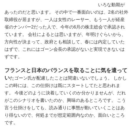
いろな動期が
あったのだと思います。 その中で一番面白いのは、2名の社外
取締役が居ますが、一人は女性のレーサー、もう一人が経産
省のナンバー2だった人で、今年の6月の株主総会で承認され
ています。 会社によるとは思いますが、年明けぐらいから、
方向性が決まって、政府とも相談して、春には内定していた
はずで、これにはゴーン会長の承認がないと実現できないは
ずです。
フランスと日本のバランスを取ることに気を遣って
い
たゴーン氏が配慮したことは間違いないでしょう。 しかし
この時には、この仕掛けは既にスタートしてたと思われま
す。 今後どのように決着していくのか分かりませんが、だれ
がこのシナリオを書いたのか、興味のあるところです。 こう
言う仕掛けをしても、読み通りに事態が動いていくことはあ
り得ないので、何処までが想定範囲内なのか、面白いところ
です。