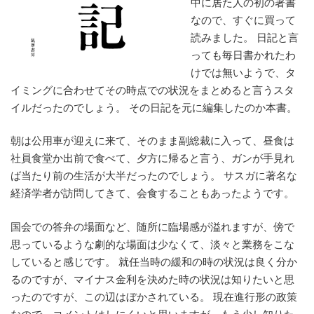
中に居た人の初の著書
なので、すぐに買って
読みました。 日記と言
っても毎日書かれたわ
けでは無いようで、タ
イミングに合わせてその時点での状況をまとめると言うスタ
イルだったのでしょう。 その日記を元に編集したのか本書。
朝は公用車が迎えに来て、そのまま副総裁に入って、昼食は
社員食堂か出前で食べて、夕方に帰ると言う、ガンが手見れ
ば当たり前の生活が大半だったのでしょう。 サスガに著名な
経済学者が訪問してきて、会食することもあったようです。
国会での答弁の場面など、随所に臨場感が溢れますが、傍で
思っているような劇的な場面は少なくて、淡々と業務をこな
していると感じです。 就任当時の緩和の時の状況は良く分か
るのですが、マイナス金利を決めた時の状況は知りたいと思
ったのですが、この辺はぼかされている。 現在進行形の政策