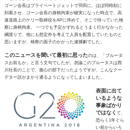
ゴーン会長はプライベートジェットで羽田に、ほぼ同時刻に
到着させ、ゴーン会長の身柄拘束が確実になった時点で、高
速道路上のケリー取締役をAPに停めて、そこで待っていた検
察に身柄拘束。 一つでも予定がずれるとうまく行かなかった
綱渡りで、他にも想定外を考えて人員を配置していたものと
思いますが、検察の面子のかかった逮捕劇でした。
このニュースを聞いて最初に思った
のは、「ブルータ
スお前もか」と言う文句でしたが、勿論このブルータスは西
川社長のことで、腹心の部下だったようですが、こんなクー
デター説がまかり通るようになってしまいました。
表面に出て
いるような
事象ばかり
ではなく
て、
恐らく1年ぐら
い前からいろ