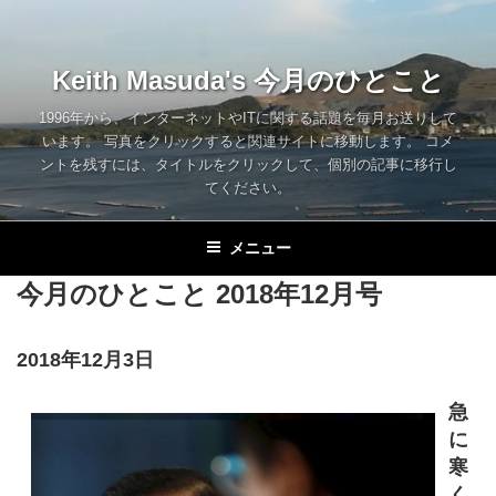
コ
ン
テ
Keith Masuda's 今月のひとこと
ン
ツ
1996年から、インターネットやITに関する話題を毎月お送りして
います。 写真をクリックすると関連サイトに移動します。 コメ
へ
ントを残すには、タイトルをクリックして、個別の記事に移行し
ス
てください。
キ
ッ
メニュー
プ
今月のひとこと 2018年12月号
2018年12月3日
急
に
寒
く