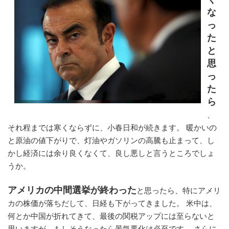
な
っ
た
と
思
っ
た
ら
、
それ程までは寒くならずに、小春日和が続きます。 暖かいの
と原油の値下がりで、灯油やガソリンの高騰も止まって、し
かし経済には余り良くなくて、良し悪しと言うところでしょ
うか。
アメリカの中間選挙が終わった
と思ったら、特にアメリ
カの株価が落ちだして、日経も下がってきました。 米中は、
何とか中国が折れてきて、最後の関税アップには至らないと
思いますが、もしそうなったら景気悪化は必至です。 さらに