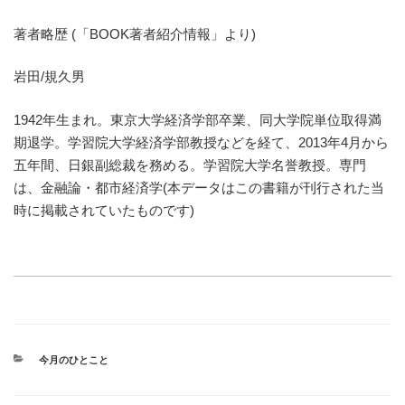
著者略歴 (「BOOK著者紹介情報」より)
岩田/規久男
1942年生まれ。東京大学経済学部卒業、同大学院単位取得満
期退学。学習院大学経済学部教授などを経て、2013年4月から
五年間、日銀副総裁を務める。学習院大学名誉教授。専門
は、金融論・都市経済学(本データはこの書籍が刊行された当
時に掲載されていたものです)
カ
今月のひとこと
テ
ゴ